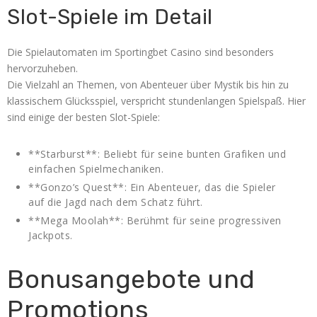
Slot-Spiele im Detail
Die Spielautomaten im Sportingbet Casino sind besonders
hervorzuheben.
Die Vielzahl an Themen, von Abenteuer über Mystik bis hin zu
klassischem Glücksspiel, verspricht stundenlangen Spielspaß. Hier
sind einige der besten Slot-Spiele:
**Starburst**: Beliebt für seine bunten Grafiken und
einfachen Spielmechaniken.
**Gonzo’s Quest**: Ein Abenteuer, das die Spieler
auf die Jagd nach dem Schatz führt.
**Mega Moolah**: Berühmt für seine progressiven
Jackpots.
Bonusangebote und
Promotions