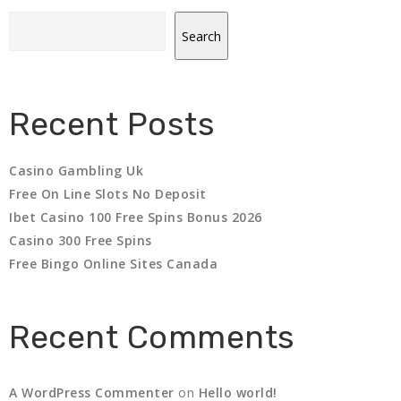
Search
Recent Posts
Casino Gambling Uk
Free On Line Slots No Deposit
Ibet Casino 100 Free Spins Bonus 2026
Casino 300 Free Spins
Free Bingo Online Sites Canada
Recent Comments
A WordPress Commenter
on
Hello world!