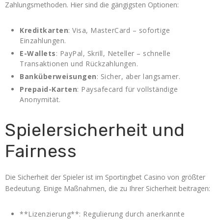
Zahlungsmethoden. Hier sind die gängigsten Optionen:
Kreditkarten
: Visa, MasterCard – sofortige
Einzahlungen.
E-Wallets
: PayPal, Skrill, Neteller – schnelle
Transaktionen und Rückzahlungen.
Banküberweisungen
: Sicher, aber langsamer.
Prepaid-Karten
: Paysafecard für vollständige
Anonymität.
Spielersicherheit und
Fairness
Die Sicherheit der Spieler ist im Sportingbet Casino von größter
Bedeutung. Einige Maßnahmen, die zu Ihrer Sicherheit beitragen:
**Lizenzierung**: Regulierung durch anerkannte