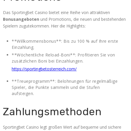
Das Sportingbet Casino bietet eine Reihe von attraktiven
Bonusangeboten
und Promotions, die neuen und bestehenden
Spielern zugutekommen. Hier die Highlights:
**Willkommensbonus**: Bis zu 100 % auf Ihre erste
Einzahlung.
**Wöchentliche Reload-Boni**: Profitieren Sie von
zusätzlichen Boni bei Einzahlungen.
https://sportingbetosterreich.com/
**Treueprogramm**: Belohnungen für regelmäßige
Spieler, die Punkte sammeln und die Stufen
aufsteigen.
Zahlungsmethoden
Sportingbet Casino legt großen Wert auf bequeme und sichere