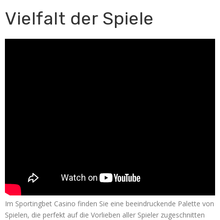
Vielfalt der Spiele
Im Sportingbet Casino finden Sie eine beeindruckende Palette von
Spielen, die perfekt auf die Vorlieben aller Spieler zugeschnitten