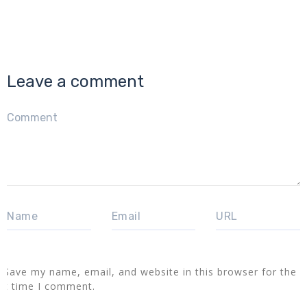
Leave a comment
Save my name, email, and website in this browser for the
xt time I comment.