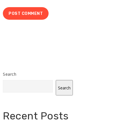
Search
Search
Recent Posts