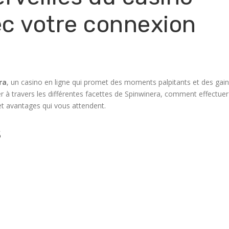
c votre connexion
ra
, un casino en ligne qui promet des moments palpitants et des gai
er à travers les différentes facettes de Spinwinera, comment effectuer
et avantages qui vous attendent.
s