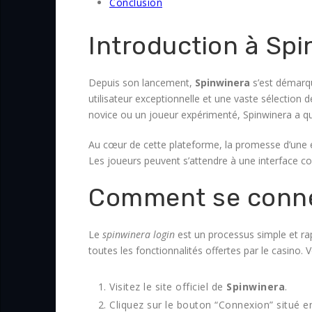
Conclusion
Introduction à Sp
Depuis son lancement,
Spinwinera
s’est démarqu
utilisateur exceptionnelle et une vaste sélection 
novice ou un joueur expérimenté, Spinwinera a qu
Au cœur de cette plateforme, la promesse d’une e
Les joueurs peuvent s’attendre à une interface conv
Comment se conne
Le
spinwinera login
est un processus simple et ra
toutes les fonctionnalités offertes par le casino. V
Visitez le site officiel de
Spinwinera
.
Cliquez sur le bouton “Connexion” situé en