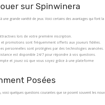
jouer sur Spinwinera
une grande variété de jeux. Voici certains des avantages qui font la
ttractives lors de votre première inscription.
et promotions sont fréquemment offerts aux joueurs fidèles.
s personnelles sont protégées par des technologies avancées.
istance est disponible 24/7 pour répondre à vos questions.
mpte et jouez où que vous soyez grâce à une plateforme
mment Posées
a
, voici quelques questions courantes que se posent souvent les nou