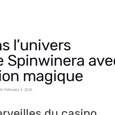
s l’univers
e Spinwinera ave
ion magique
On February 4, 2026
rveilles du casino