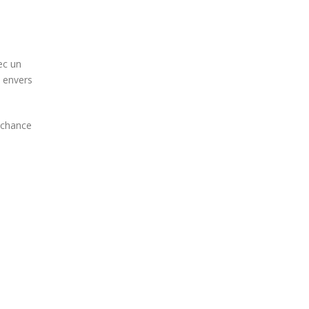
ec un
 envers
 chance