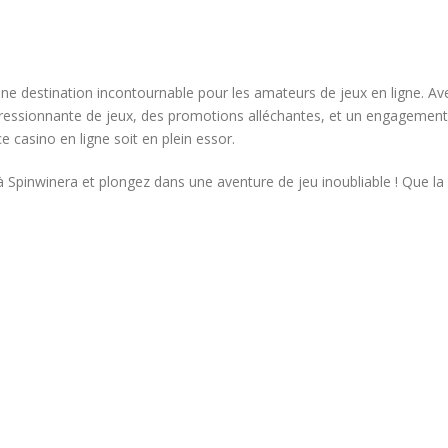
 destination incontournable pour les amateurs de jeux en ligne. Av
pressionnante de jeux, des promotions alléchantes, et un engagement
ce casino en ligne soit en plein essor.
à Spinwinera et plongez dans une aventure de jeu inoubliable ! Que la