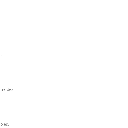
es
ntre des
bles.