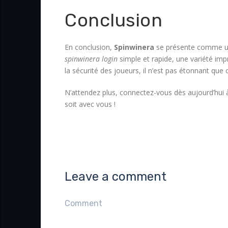
Conclusion
En conclusion,
Spinwinera
se présente comme une
spinwinera login
simple et rapide, une variété im
la sécurité des joueurs, il n’est pas étonnant que 
N’attendez plus, connectez-vous dès aujourd’hui 
soit avec vous !
Leave a comment