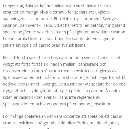
I dagens digitala värld har spelindustrin vuxit lavinartat och
erbjuder en mängd olika alternativ för spelare att uppleva
spänningen i casino online. Ett relativt nytt fenomen i Sverige är
casinon utan svensk licens, vilket har lett till en del förvirring bland
spelare angående säkerheten och pålitligheten av sådana casinon.
I denna artikel kommer vi att undersöka om det verkligen är
säkert att spela på casino utan svensk licens.
För att förstå säkerheten hos casinon utan svensk licens är det
viktigt att först förstå skillnaden mellan licensierade och
olicensierade casinon. Casinon med svensk licens regleras av
Spelinspektionen och måste följa strikta regler och lagar för att få
bedriva verksamhet i Sverige. Detta innebär att spelare har en viss
trygghet och skydd genom att spela på dessa casinon. Å andra
sidan är casinon utan svensk licens inte reglerade av
Spelinspektionen och kan operera på en annan jurisdiktion.
För många spelare kan det vara lockande att spela på ett casino
utan svensk licens på grund av de olika fördelarna de erbjuder,