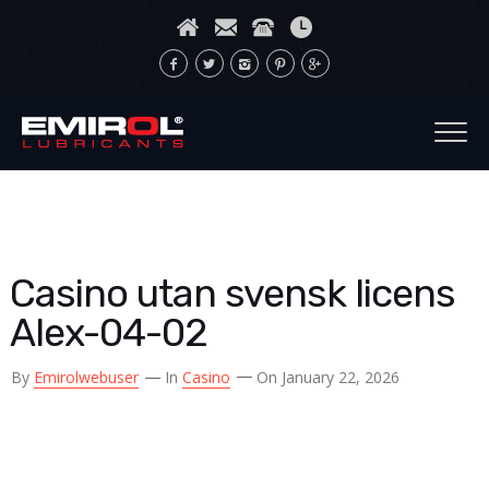
Casino utan svensk licens
Alex-04-02
By
Emirolwebuser
In
Casino
On January 22, 2026