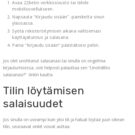
Avaa 22betin verkkosivusto tai lähde
mobiilisovellukseen.
Napsauta “Kirjaudu sisään” -painiketta sivun
yläosassa.
Syötä rekisteröitymisen aikana valitsemasi
käyttäjätunnus ja salasana.
Paina “Kirjaudu sisään” päästäksesi peliin.
Jos olet unohtanut salasanasi tai sinulla on ongelmia
kirjautumisessa, voit helposti palauttaa sen “Unohditko
salasanasi?” -linkin kautta.
Tilin löytämisen
salaisuudet
Jos sinulla on useampi kuin yksi tili ja haluat löytää juuri oikean
tilin, seuraavat vinkit voivat auttaa: