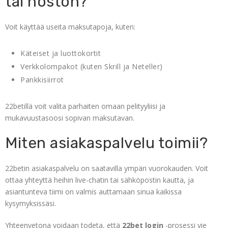
tai noston?
Voit käyttää useita maksutapoja, kuten:
Käteiset ja luottokortit
Verkkolompakot (kuten Skrill ja Neteller)
Pankkisiirrot
22betillä voit valita parhaiten omaan pelityyliisi ja
mukavuustasoosi sopivan maksutavan.
Miten asiakaspalvelu toimii?
22betin asiakaspalvelu on saatavilla ympäri vuorokauden. Voit
ottaa yhteyttä heihin live-chatin tai sähköpostin kautta, ja
asiantunteva tiimi on valmis auttamaan sinua kaikissa
kysymyksissäsi.
Yhteenvetona voidaan todeta, että
22bet login
-prosessi vie