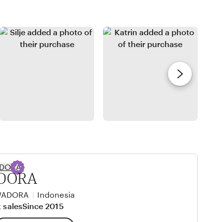
DORA
EWADORA
|
Indonesia
 sales
Since 2015