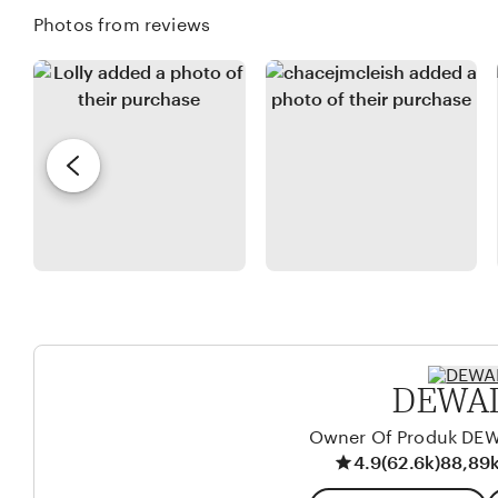
i
n
Photos from reviews
r
e
g
i
w
r
b
e
y
v
D
i
i
e
n
w
a
b
y
L
i
n
DEWA
a
Owner Of Produk D
4.9
(62.6k)
88,89k