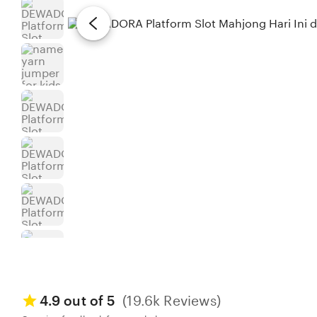
4.9 out of 5
(19.6k Reviews)