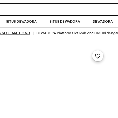
SITUS DEWADORA
SITUS DEWADORA
DEWADORA
S SLOT MAHJONG
DEWADORA Platform Slot Mahjong Hari Ini dengan
 | 
Add
to
Favorites