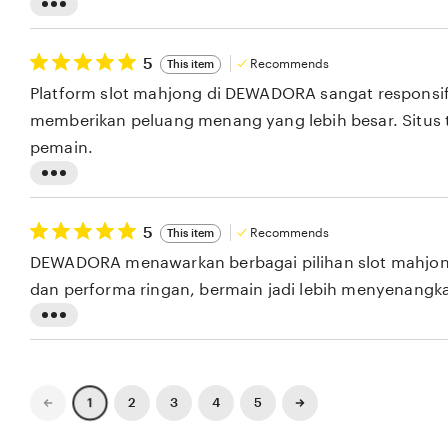
n
L
g
i
5
r
5
Recommends
This item
s
out
e
Platform slot mahjong di DEWADORA sangat responsif
of
t
5
v
memberikan peluang menang yang lebih besar. Situs
i
stars
i
pemain.
n
e
g
L
w
r
i
b
5
e
5
Recommends
This item
s
out
y
v
DEWADORA menawarkan berbagai pilihan slot mahjong 
of
t
R
5
i
dan performa ringan, bermain jadi lebih menyenangk
i
stars
i
e
n
L
n
w
g
i
a
b
r
s
y
Previous
Next
e
2
3
4
5
1
t
page
page
S
v
i
a