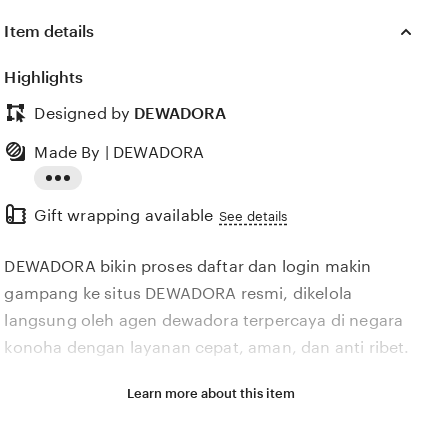
Item details
Highlights
Designed by
DEWADORA
Made By | DEWADORA
Read
Gift wrapping available
the
See details
full
DEWADORA bikin proses daftar dan login makin
description
gampang ke situs DEWADORA resmi, dikelola
langsung oleh agen dewadora terpercaya di negara
konoha dengan layanan cepat, aman, dan anti ribet.
Learn more about this item