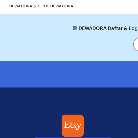
DEWADORA
SITUS DEWADORA
🟢 DEWADORA Daftar & Log
En
y
em