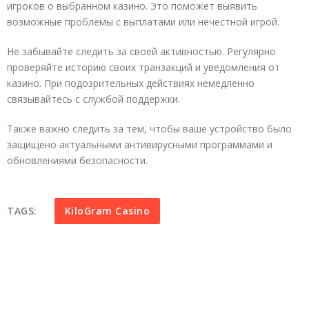
игроков о выбранном казино. Это поможет выявить
возможные проблемы с выплатами или нечестной игрой.
Не забывайте следить за своей активностью. Регулярно
проверяйте историю своих транзакций и уведомления от
казино. При подозрительных действиях немедленно
связывайтесь с службой поддержки.
Также важно следить за тем, чтобы ваше устройство было
защищено актуальными антивирусными программами и
обновлениями безопасности.
TAGS:
KiloGram Casino