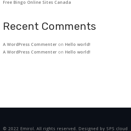
Free Bingo Online Sites Canada
Recent Comments
A WordPress Commenter
on
Hello world!
A WordPress Commenter
on
Hello world!
© 2022 Emirol. All rights reserved. Designed by SPS cloud