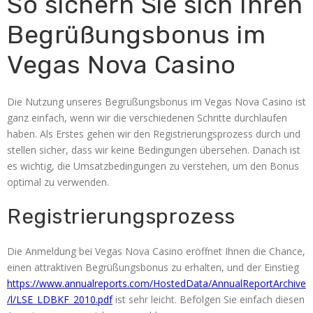
So sichern Sie sich Ihren
Begrüßungsbonus im
Vegas Nova Casino
Die Nutzung unseres Begrüßungsbonus im Vegas Nova Casino ist
ganz einfach, wenn wir die verschiedenen Schritte durchlaufen
haben. Als Erstes gehen wir den Registrierungsprozess durch und
stellen sicher, dass wir keine Bedingungen übersehen. Danach ist
es wichtig, die Umsatzbedingungen zu verstehen, um den Bonus
optimal zu verwenden.
Registrierungsprozess
Die Anmeldung bei Vegas Nova Casino eröffnet Ihnen die Chance,
einen attraktiven Begrüßungsbonus zu erhalten, und der Einstieg
https://www.annualreports.com/HostedData/AnnualReportArchive
/l/LSE_LDBKF_2010.pdf
ist sehr leicht. Befolgen Sie einfach diesen