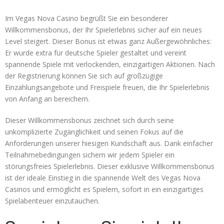
Im Vegas Nova Casino begrüßt Sie ein besonderer
Willkommensbonus, der Ihr Spielerlebnis sicher auf ein neues
Level steigert. Dieser Bonus ist etwas ganz Außergewöhnliches:
Er wurde extra für deutsche Spieler gestaltet und vereint
spannende Spiele mit verlockenden, einzigartigen Aktionen. Nach
der Registrierung können Sie sich auf großzügige
Einzahlungsangebote und Freispiele freuen, die Ihr Spielerlebnis
von Anfang an bereichern.
Dieser Willkommensbonus zeichnet sich durch seine
unkomplizierte Zugänglichkeit und seinen Fokus auf die
Anforderungen unserer hiesigen Kundschaft aus. Dank einfacher
Teilnahmebedingungen sichern wir jedem Spieler ein
störungsfreies Spielerlebnis. Dieser exklusive Willkommensbonus
ist der ideale Einstieg in die spannende Welt des Vegas Nova
Casinos und ermöglicht es Spielern, sofort in ein einzigartiges
Spielabenteuer einzutauchen.