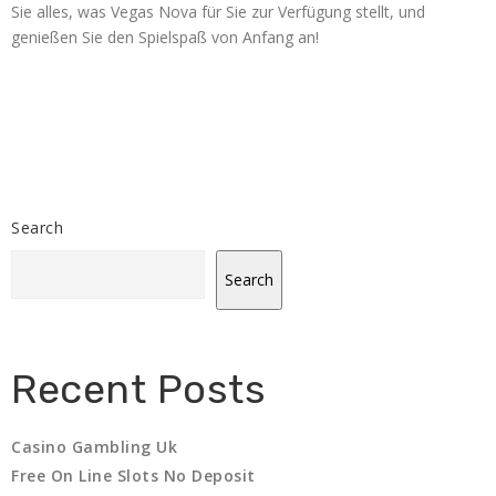
Sie alles, was Vegas Nova für Sie zur Verfügung stellt, und
genießen Sie den Spielspaß von Anfang an!
Search
Search
Recent Posts
Casino Gambling Uk
Free On Line Slots No Deposit