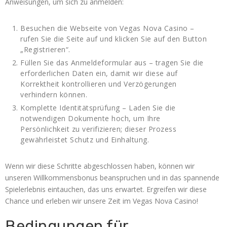
Anweisungen, um sich zu anmelden:
Besuchen die Webseite von Vegas Nova Casino –
rufen Sie die Seite auf und klicken Sie auf den Button
„Registrieren“.
Füllen Sie das Anmeldeformular aus – tragen Sie die
erforderlichen Daten ein, damit wir diese auf
Korrektheit kontrollieren und Verzögerungen
verhindern können.
Komplette Identitätsprüfung – Laden Sie die
notwendigen Dokumente hoch, um Ihre
Persönlichkeit zu verifizieren; dieser Prozess
gewährleistet Schutz und Einhaltung.
Wenn wir diese Schritte abgeschlossen haben, können wir
unseren Willkommensbonus beanspruchen und in das spannende
Spielerlebnis eintauchen, das uns erwartet. Ergreifen wir diese
Chance und erleben wir unsere Zeit im Vegas Nova Casino!
Bedingungen für