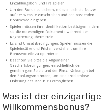
Einzahlungsboni und Freispielen.
Um den Bonus zu sichern, müssen sich die Nutzer
auf der Website einschreiben und den passenden
Bonuscode eingeben.
Spieler müssen ihre Identifikation bestätigen, indem
sie die notwendigen Dokumente während der
Registrierung übermitteln.
Es sind Umsatzbedingungen; Spieler müssen die
Spieleinsätze und Fristen verstehen, um ihre
Bonusvorteile zu optimieren.
Beachten Sie bitte die Allgemeinen
Geschäftsbedingungen, einschließlich der
genehmigten Spiele und der Einschränkungen bei
den Zahlungsmethoden, um eine problemlose
Einlösung des Bonus zu ermöglichen.
Was ist der einzigartige
Willkommensbonus?