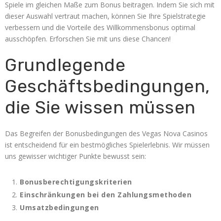
Spiele im gleichen Maße zum Bonus beitragen. Indem Sie sich mit
dieser Auswahl vertraut machen, können Sie Ihre Spielstrategie
verbessern und die Vorteile des Willkommensbonus optimal
ausschöpfen. Erforschen Sie mit uns diese Chancen!
Grundlegende
Geschäftsbedingungen,
die Sie wissen müssen
Das Begreifen der Bonusbedingungen des Vegas Nova Casinos
ist entscheidend für ein bestmögliches Spielerlebnis. Wir müssen
uns gewisser wichtiger Punkte bewusst sein:
Bonusberechtigungskriterien
Einschränkungen bei den Zahlungsmethoden
Umsatzbedingungen