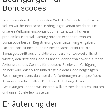
Bonuscodes
Beim Erkunden der spannenden Welt des Vegas Nova Casinos
sollten wir die Bonuscode-Bedingungen genau beachten, um
unseren Willkommensbonus optimal zu nutzen. Für eine
problemlos Bonusaktivierung müssen wir den relevanten
Bonuscode bei der Registrierung oder Einzahlung eingeben.
Dieser Code ist nicht nur eine Nebensache; er initiiert die
Bonusgutschrift aus und aktiviert unsere Kontovorteile. Es ist
wichtig, den richtigen Code zu finden, der normalerweise auf der
Aktionsseite des Casinos für deutsche Spieler zur Verfügung
gestellt wird. Wir sollten unbedingt die dem Code beigefügten
Bedingungen lesen, da diese die Anforderungen und spezifische
Anweisungen beinhalten. Durch die Einhaltung dieser
Bedingungen können wir unseren Willkommensbonus voll nutzen
und unser Spielerlebnis steigern.
Erläuterung der