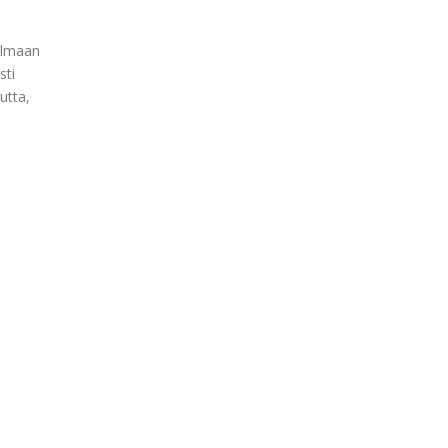
ilmaan
sti
utta,