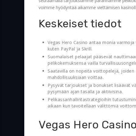
seuraamalla tarjouksiamme parannamme pelikoke
voimme hyödyntää aikamme viettämisen kasinolla
Keskeiset tiedot
Vegas Hero Casino antaa monia varmoja t
kuten PayPal ja Skrill.
Suomalaiset pelaajat pääsevät nauttimaa
pelikokemuksensa vailla turvallisuusongel
Saatavilla on nopeita voittopelejä, joiden 
mahdollisuuksiaan voittaa.
Pysyvät tarjoukset ja bonukset lisäävät v
pysymään ajan tasalla ja aktiivisina.
Pelikassanhallintastrategioihin tutustum
aikaan kun tavoitellaan välittömiä voittom
Vegas Hero Casino