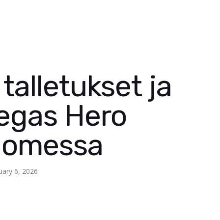
talletukset ja
Vegas Hero
Suomessa
uary 6, 2026