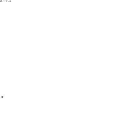
kuinka
aan