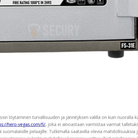
n löytäminen turvallisuuden ja jännityksen välillä on kuin nuoralla k
ps://hero-vegas.com/fi/
, joka ei ainoastaan varmistaa varmat talletuks
suomalaisille pelaajille. Tutkimalla saatavilla olevia mahdollisuuksia 