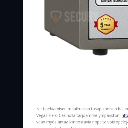
Nettipelaamisen maailmassa tasapainoisen balanssi
Vegas Hero Casinolla tarjoamme ympäristön,
htt
vaan myös antaa kiinnostavia nopeita voittopelejä 