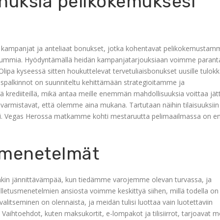
onuksia pelikokemuksesi
t kampanjat ja anteliaat bonukset, jotka kohentavat pelikokemustam
 summia. Hyödyntämällä heidän kampanjatarjouksiaan voimme parant
a kyseessä sitten houkuttelevat tervetuliaisbonukset uusille tulokkai
onuspalkinnot on suunniteltu kehittämään strategioitamme ja
sä krediiteillä, mikä antaa meille enemmän mahdollisuuksia voittaa jätt
a varmistavat, että olemme aina mukana. Tartutaan näihin tilaisuuksiin
si. Vegas Herossa matkamme kohti mestaruutta pelimaailmassa on en
usmenetelmät
täkin jännittävämpää, kun tiedämme varojemme olevan turvassa, ja
talletusmenetelmien ansiosta voimme keskittyä siihen, millä todella on
alitseminen on olennaista, ja meidän tulisi luottaa vain luotettaviin
Vaihtoehdot, kuten maksukortit, e-lompakot ja tilisiirrot, tarjoavat me