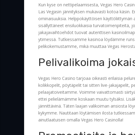
Kun kyse on nettipelaamisesta, Vegas Hero Casino
Las Vegasin jännityksen mukavasti kotoa käsin. E
ominaisuuksia. Helppokäyttöisen käyttöliittymän 
sisällyttäneet ensiluokkaisia turvatoimenpiteitä, jot
jakajavaihtoehdot tuovat autenttisen kasinoilmapi
ytimessä. Tutkiessamme kasinoa löydämme runsai
pelikokemustamme, mikä muuttaa Vegas Herosta t
Pelivalikoima jokais
Vegas Hero Casino tarjoaa oikeasti erilaisia pelure
kolikkopelit, pöytäpelit tai sitten live-jakajapeli
pelaajatoiveitamme. Voimme vaivattomasti siirtyä
ettei pelielämämme koskaan muutu tylsäksi. Lisäksi
jännittävinä. Täten laajan valikoiman ansiosta lö
kykymme. Nautitaan löytämisen ilosta tutkiessam
ainutlaatuisen omalla Vegas Hero Casinolla!