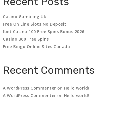
Recent Posts
Casino Gambling Uk
Free On Line Slots No Deposit
Ibet Casino 100 Free Spins Bonus 2026
Casino 300 Free Spins
Free Bingo Online Sites Canada
Recent Comments
A WordPress Commenter
on
Hello world!
A WordPress Commenter
on
Hello world!