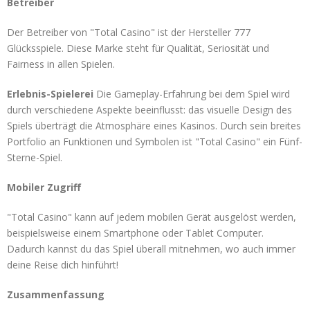
Betreiber
Der Betreiber von "Total Casino" ist der Hersteller 777
Glücksspiele. Diese Marke steht für Qualität, Seriosität und
Fairness in allen Spielen.
Erlebnis-Spielerei
Die Gameplay-Erfahrung bei dem Spiel wird
durch verschiedene Aspekte beeinflusst: das visuelle Design des
Spiels überträgt die Atmosphäre eines Kasinos. Durch sein breites
Portfolio an Funktionen und Symbolen ist "Total Casino" ein Fünf-
Sterne-Spiel.
Mobiler Zugriff
"Total Casino" kann auf jedem mobilen Gerät ausgelöst werden,
beispielsweise einem Smartphone oder Tablet Computer.
Dadurch kannst du das Spiel überall mitnehmen, wo auch immer
deine Reise dich hinführt!
Zusammenfassung