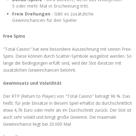
5 oder mehr Mal in Erscheinung tritt.
Freie Drehungen
: Gibt es zusätzliche
Gewinnchancen für den Spieler
Free Spins
"Total Casino" hat eine besondere Auszeichnung mit seinen Free-
Spins. Diese können durch Scatter-Symbole ausgelöst werden. So
lange die Bedingungen erfüllt sind, wird der Slot-Besitzer mit
zusätzlichen Gewinnchancen belohnt.
Gewinnsatz und Volatilität
Der RTP (Return to Player) von "Total Casino" beträgt 96 %. Das
heißt: für jede Einsätze in diesem Spiel erhältst du durchschnittlich
etwa 4,76 Euro oder mehr als im Durchschnitt zurück. Der Slot ist
auch sehr volatil und bringt große Gewinne. Die maximale
Gewinnchance liegt bei 20.000 Mal.