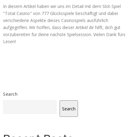
In diesem Artikel haben wir uns im Detail mit dem Slot-Spiel
"Total Casino" von 777 Glücksspiele beschäftigt und dabei
verschiedene Aspekte dieses Casinospiels ausführlich
aufgegriffen. Wir hoffen, dass dieser Artikel dir hilft, dich gut
vorzubereiten für deine nächste Spielsession. Vielen Dank fürs
Lesen!
Search
Search