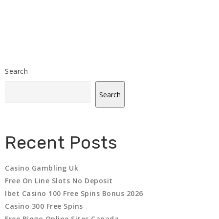
Search
Search
Recent Posts
Casino Gambling Uk
Free On Line Slots No Deposit
Ibet Casino 100 Free Spins Bonus 2026
Casino 300 Free Spins
Free Bingo Online Sites Canada