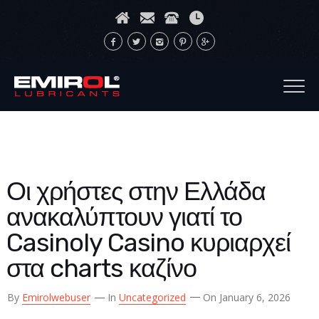
Οι χρήστες στην Ελλάδα
ανακαλύπτουν γιατί το
Casinoly Casino κυριαρχεί
στα charts καζίνο
By
Emirolwebuser
In
Uncategorized
On January 6, 2026