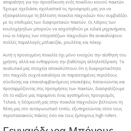
απαραίτητη για την προσέλκυση ενός ποικίλου κοινού παικτών.
Έχουμε σχεδιάσει σχολαστικά τις προσφορές μας για να
εξασφαλίσουμε τη βέλτιστη ποικιλία παιχνιδιών που συμβαδίζει
με τις επιθυμίες των διαφορετικών παικτών. Οι λάτρεις των
κουλοχέρηδων μπορούν να ασχοληθούν με ειδικά μηχανήματα,
ενώ οι λάτρεις των επιτραπέζιων παιχνιδιών θα ανακαλύψουν
πολλές παραλλαγές μπλακτζάκ, ρουλέτας και πόκερ.
Αυτή η προσεγμένη ποικιλία όχι μόνο ενισχύει την αίσθηση του
χρήστη, αλλά και ενθαρρύνει την βαθύτερη αλληλεπίδραση. Τα
αναλυτικά μας στοιχεία αποκαλύπτουν ότι η διαφορετικότητα
στο παιχνίδι συχνά καταλήγει σε παρατεταμένες περιόδους
σύνδεσης και επαναλαμβανόμενες επισκέψεις. Κατανοώντας και
προσαρμόζοντας στις προτιμήσεις των παικτών, διασφαλίζουμε
ότι το καζίνο μας παραμένει ένας αγαπημένος προορισμός.
Τελικά, η δέσμευσή μας στην ποικιλία παιχνιδιών βελτιώνει τη
θέση μας στο ανταγωνιστικό τοπίο, εξυπηρετώντας τόσο τους
περιστασιακούς παίκτες όσο και τους έμπειρους high rollers.
Γενναιόδωρα Μπόνους