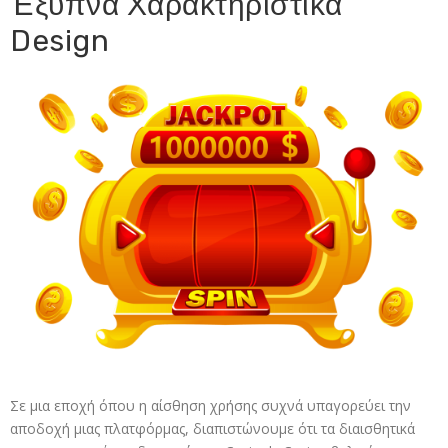
Έξυπνα Χαρακτηριστικά
Design
Σε μια εποχή όπου η αίσθηση χρήσης συχνά υπαγορεύει την
αποδοχή μιας πλατφόρμας, διαπιστώνουμε ότι τα διαισθητικά