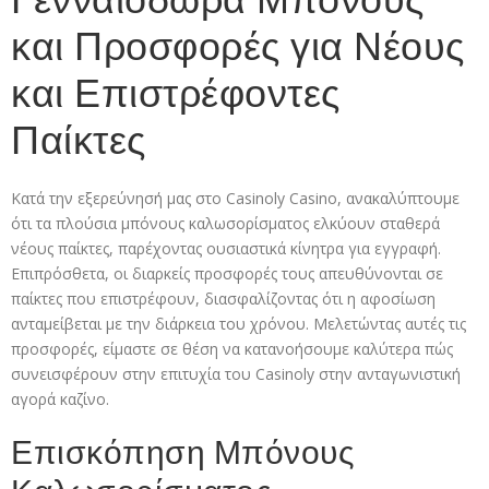
και Προσφορές για Νέους
και Επιστρέφοντες
Παίκτες
Κατά την εξερεύνησή μας στο Casinoly Casino, ανακαλύπτουμε
ότι τα πλούσια μπόνους καλωσορίσματος ελκύουν σταθερά
νέους παίκτες, παρέχοντας ουσιαστικά κίνητρα για εγγραφή.
Επιπρόσθετα, οι διαρκείς προσφορές τους απευθύνονται σε
παίκτες που επιστρέφουν, διασφαλίζοντας ότι η αφοσίωση
ανταμείβεται με την διάρκεια του χρόνου. Μελετώντας αυτές τις
προσφορές, είμαστε σε θέση να κατανοήσουμε καλύτερα πώς
συνεισφέρουν στην επιτυχία του Casinoly στην ανταγωνιστική
αγορά καζίνο.
Επισκόπηση Μπόνους