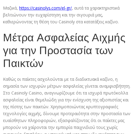
Μαζικά,
https://casinolys.com/el-gr/
, αυτά τα χαρακτηριστικά
βελτιώνουν την ευχαρίστηση και την σιγουριά μας,
καθιερώνοντας τη θέση του Casinoly στα κατατάξεις καζίνο.
Μέτρα Ασφαλείας Αιχμής
για την Προστασία των
Παικτών
Καθώς οι παίκτες ασχολούνται με τα διαδικτυακά καζίνο, η
σημασία των ισχυρών μέτρων ασφαλείας γίνεται αναμφισβήτητη.
Στο Casinoly Casino, αναγνωρίζουμε ότι τα ισχυρά πρωτόκολλα
ασφαλείας είναι θεμελιώδη για την ενίσχυση της αξιοπιστίας και
της πίστης των παικτών. Χρησιμοποιώντας κρυπτογραφικές
τεχνολογίες αιχμής, δίνουμε προτεραιότητα στην προστασία των
ευαίσθητων πληροφοριών, εξασφαλίζοντας ότι οι παίκτες μας
μπορούν να χαίρονται την εμπειρία παιχνιδιού τους χωρίς