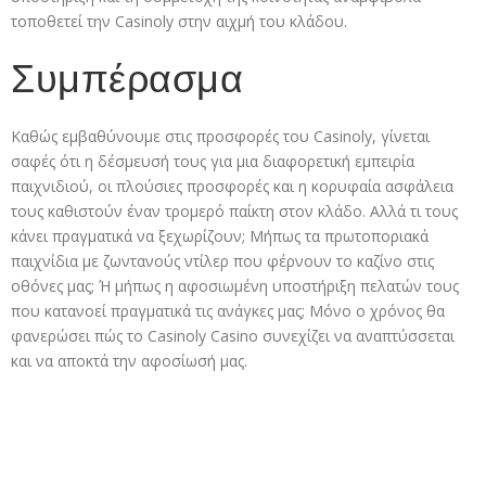
τοποθετεί την Casinoly στην αιχμή του κλάδου.
Συμπέρασμα
Καθώς εμβαθύνουμε στις προσφορές του Casinoly, γίνεται
σαφές ότι η δέσμευσή τους για μια διαφορετική εμπειρία
παιχνιδιού, οι πλούσιες προσφορές και η κορυφαία ασφάλεια
τους καθιστούν έναν τρομερό παίκτη στον κλάδο. Αλλά τι τους
κάνει πραγματικά να ξεχωρίζουν; Μήπως τα πρωτοποριακά
παιχνίδια με ζωντανούς ντίλερ που φέρνουν το καζίνο στις
οθόνες μας; Ή μήπως η αφοσιωμένη υποστήριξη πελατών τους
που κατανοεί πραγματικά τις ανάγκες μας; Μόνο ο χρόνος θα
φανερώσει πώς το Casinoly Casino συνεχίζει να αναπτύσσεται
και να αποκτά την αφοσίωσή μας.