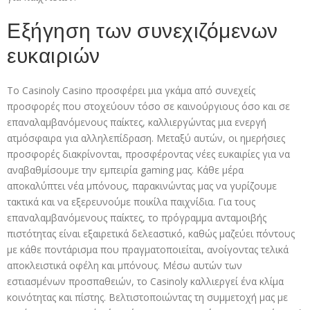
Εξήγηση των συνεχιζόμενων
ευκαιριών
Το Casinoly Casino προσφέρει μια γκάμα από συνεχείς
προσφορές που στοχεύουν τόσο σε καινούργιους όσο και σε
επαναλαμβανόμενους παίκτες, καλλιεργώντας μια ενεργή
ατμόσφαιρα για αλληλεπίδραση. Μεταξύ αυτών, οι ημερήσιες
προσφορές διακρίνονται, προσφέροντας νέες ευκαιρίες για να
αναβαθμίσουμε την εμπειρία gaming μας. Κάθε μέρα
αποκαλύπτει νέα μπόνους, παρακινώντας μας να γυρίζουμε
τακτικά και να εξερευνούμε ποικίλα παιχνίδια. Για τους
επαναλαμβανόμενους παίκτες, το πρόγραμμα ανταμοιβής
πιστότητας είναι εξαιρετικά δελεαστικό, καθώς μαζεύει πόντους
με κάθε ποντάρισμα που πραγματοποιείται, ανοίγοντας τελικά
αποκλειστικά οφέλη και μπόνους. Μέσω αυτών των
εστιασμένων προσπαθειών, το Casinoly καλλιεργεί ένα κλίμα
κοινότητας και πίστης. Βελτιστοποιώντας τη συμμετοχή μας με