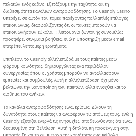
πελατών ενός καζίνο; Εξετάζουμε την ταχύτητα και τη
διαθεσιμότητα καναλιών ανατροφοδότησης. Το Casinoly Casino
υπερέχει σε αυτόν τον τομέα παρέχοντας πολλαπλές επιλογές
επικοινωνίας, διασφαλίζοντας ότι οι παίκτες μπορούν να
επικοινωνήσουν εύκολα. Η λειτουργία ζωντανής συνομιλίας
προσφέρει στιγμιαία βοήθεια, ενώ η υποστήριξη μέσω email
επιτρέπει λεπτομερή ερωτήματα.
Επιπλέον, το Casinoly αλληλεπιδρά με τους παίκτες μέσω
φόρουμ κοινότητας, δημιουργώντας ένα περιβάλλον
συνεργασίας όπου οι χρήστες μπορούν να ανταλλάσσουν
εμπειρίες και συμβουλές. Αυτή η αλληλεπίδραση όχι μόνο
βελτιώνει την ικανοποίηση των παικτών, αλλά ενισχύει και το
αίσθημα του ανήκειν.
Τα κανάλια ανατροφοδότησης είναι κρίσιμα. Δίνουν τη
δυνατότητα στους παίκτες να αναφέρουν τις απόψεις τους, ενώ η
Casinoly εξετάζει ενεργά τις ανησυχίες, αποδεικνύοντας ότι είναι
δεσμευμένη στη βελτίωση. Αυτή η διπλότυπη προσέγγιση στην
υποστήριξη και τη συμμετοχή της κοινότητας αναμφίβολα