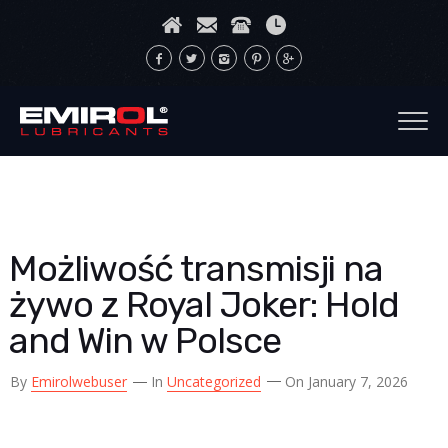
Możliwość transmisji na
żywo z Royal Joker: Hold
and Win w Polsce
By
Emirolwebuser
In
Uncategorized
On January 7, 2026