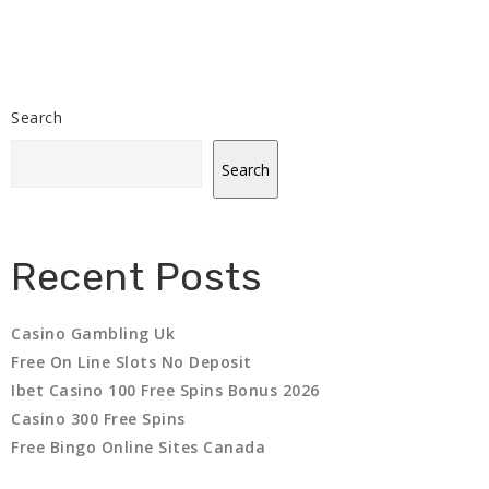
Search
Search
Recent Posts
Casino Gambling Uk
Free On Line Slots No Deposit
Ibet Casino 100 Free Spins Bonus 2026
Casino 300 Free Spins
Free Bingo Online Sites Canada