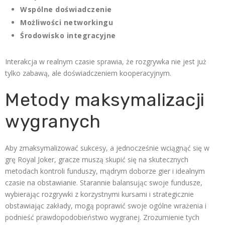
Wspólne doświadczenie
Możliwości networkingu
Środowisko integracyjne
Interakcja w realnym czasie sprawia, że rozgrywka nie jest już
tylko zabawą, ale doświadczeniem kooperacyjnym.
Metody maksymalizacji
wygranych
Aby zmaksymalizować sukcesy, a jednocześnie wciągnąć się w
grę Royal Joker, gracze muszą skupić się na skutecznych
metodach kontroli funduszy, mądrym doborze gier i idealnym
czasie na obstawianie. Starannie balansując swoje fundusze,
wybierając rozgrywki z korzystnymi kursami i strategicznie
obstawiając zakłady, mogą poprawić swoje ogólne wrażenia i
podnieść prawdopodobieństwo wygranej. Zrozumienie tych