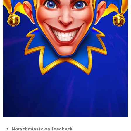
Natychmiastowa feedback