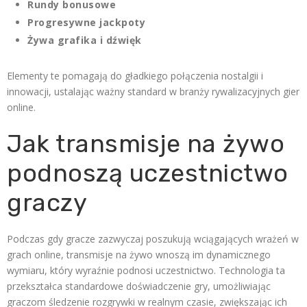
Rundy bonusowe
Progresywne jackpoty
Żywa grafika i dźwięk
Elementy te pomagają do gładkiego połączenia nostalgii i
innowacji, ustalając ważny standard w branży rywalizacyjnych gier
online.
Jak transmisje na żywo
podnoszą uczestnictwo
graczy
Podczas gdy gracze zazwyczaj poszukują wciągających wrażeń w
grach online, transmisje na żywo wnoszą im dynamicznego
wymiaru, który wyraźnie podnosi uczestnictwo. Technologia ta
przekształca standardowe doświadczenie gry, umożliwiając
graczom śledzenie rozgrywki w realnym czasie, zwiększając ich