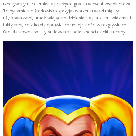
rzeczywistym, co zmienia przeżycie gracza w event wspólnotowe.
To dynamiczne środowisko sprzyja tworzeniu więzi między
użytkownikami, umożliwiając im dzielenie się punktami widzenia i
taktykami, co z kolei poprawia ich umiejętności w rozgrywkach.
Oto kluczowe aspekty budowania społeczności dzięki streamy: