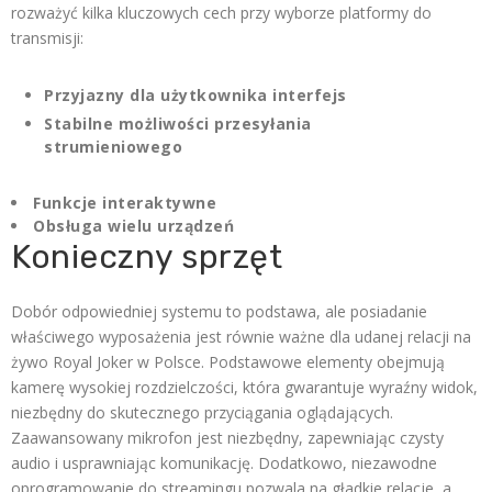
rozważyć kilka kluczowych cech przy wyborze platformy do
transmisji:
Przyjazny dla użytkownika interfejs
Stabilne możliwości przesyłania
strumieniowego
Funkcje interaktywne
Obsługa wielu urządzeń
Konieczny sprzęt
Dobór odpowiedniej systemu to podstawa, ale posiadanie
właściwego wyposażenia jest równie ważne dla udanej relacji na
żywo Royal Joker w Polsce. Podstawowe elementy obejmują
kamerę wysokiej rozdzielczości, która gwarantuje wyraźny widok,
niezbędny do skutecznego przyciągania oglądających.
Zaawansowany mikrofon jest niezbędny, zapewniając czysty
audio i usprawniając komunikację. Dodatkowo, niezawodne
oprogramowanie do streamingu pozwala na gładkie relacje, a