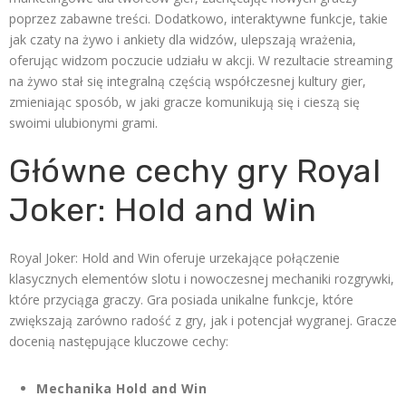
poprzez zabawne treści. Dodatkowo, interaktywne funkcje, takie
jak czaty na żywo i ankiety dla widzów, ulepszają wrażenia,
oferując widzom poczucie udziału w akcji. W rezultacie streaming
na żywo stał się integralną częścią współczesnej kultury gier,
zmieniając sposób, w jaki gracze komunikują się i cieszą się
swoimi ulubionymi grami.
Główne cechy gry Royal
Joker: Hold and Win
Royal Joker: Hold and Win oferuje urzekające połączenie
klasycznych elementów slotu i nowoczesnej mechaniki rozgrywki,
które przyciąga graczy. Gra posiada unikalne funkcje, które
zwiększają zarówno radość z gry, jak i potencjał wygranej. Gracze
docenią następujące kluczowe cechy:
Mechanika Hold and Win