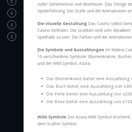
voller Geheimnisse und Abenteuer. Das Design der
Spielerfahrung. Die Grafik und die Animationen si
Die visuelle Gestaltung
Das Casino selbst biet
Casino befinden. Die Grafiken sind sehr detaillier
Spielhalle zu sein. Die Farben und die Animatione
Die Symbole und Auszahlungen
Im Malina Cas
10 verschiedene Symbole: Blumenkränze, Bücher
und der Wild-Symbol, Azura.
Der Blumenkranz bietet eine Auszahlung 
Das Buch bietet eine Auszahlung von x30
Die Perle bietet eine Auszahlung von x20
Die Rose bietet eine Auszahlung von x15
Wild-Symbole
Der Azura-Wild-Symbol erscheint 
dem Scatter-Symbol.