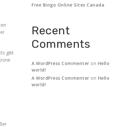
Free Bingo Online Sites Canada
ten
Recent
ner
Comments
Es gibt
Krone
A WordPress Commenter
on
Hello
world!
A WordPress Commenter
on
Hello
world!
ußer