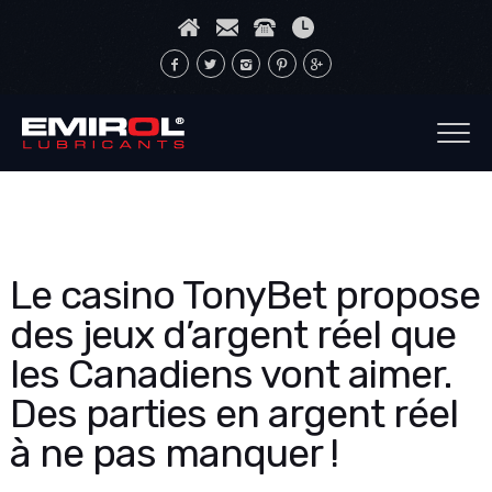
Le casino TonyBet propose
des jeux d’argent réel que
les Canadiens vont aimer.
Des parties en argent réel
à ne pas manquer !