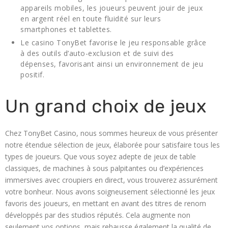
appareils mobiles, les joueurs peuvent jouir de jeux
en argent réel en toute fluidité sur leurs
smartphones et tablettes.
Le casino TonyBet favorise le jeu responsable grâce
à des outils d’auto-exclusion et de suivi des
dépenses, favorisant ainsi un environnement de jeu
positif.
Un grand choix de jeux
Chez TonyBet Casino, nous sommes heureux de vous présenter
notre étendue sélection de jeux, élaborée pour satisfaire tous les
types de joueurs. Que vous soyez adepte de jeux de table
classiques, de machines à sous palpitantes ou d’expériences
immersives avec croupiers en direct, vous trouverez assurément
votre bonheur. Nous avons soigneusement sélectionné les jeux
favoris des joueurs, en mettant en avant des titres de renom
développés par des studios réputés. Cela augmente non
seulement vos options, mais rehausse également la qualité de