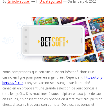
By
Emirolwebuser
In
Uncategorized
On January 6, 2026
Nous comprenons que certains puissent hésiter à choisir un
casino en ligne pour jouer en argent réel. Cependant,
https://tony-
bets.ca/fr-ca/
, TonyBet Casino se distingue sur le marché
canadien en proposant une grande sélection de jeux conçus à
tous les goûts. Des machines à sous palpitantes aux jeux de table
classiques, en passant par les options en direct avec croupiers en
direct, chacun y trouvera son compte. De plus, ses bonus et