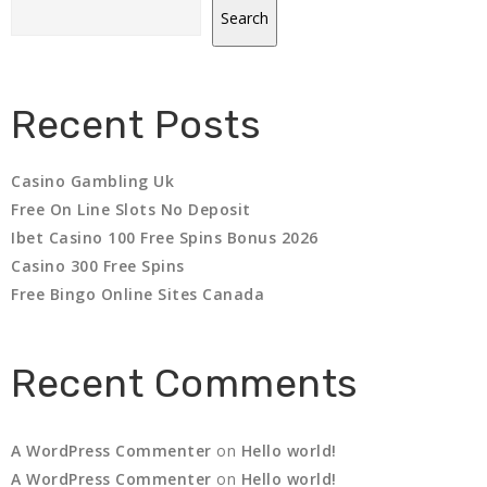
Search
Recent Posts
Casino Gambling Uk
Free On Line Slots No Deposit
Ibet Casino 100 Free Spins Bonus 2026
Casino 300 Free Spins
Free Bingo Online Sites Canada
Recent Comments
A WordPress Commenter
on
Hello world!
A WordPress Commenter
on
Hello world!