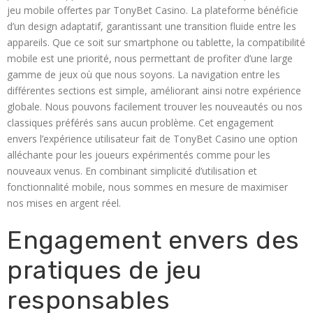
jeu mobile offertes par TonyBet Casino. La plateforme bénéficie
d’un design adaptatif, garantissant une transition fluide entre les
appareils. Que ce soit sur smartphone ou tablette, la compatibilité
mobile est une priorité, nous permettant de profiter d’une large
gamme de jeux où que nous soyons. La navigation entre les
différentes sections est simple, améliorant ainsi notre expérience
globale. Nous pouvons facilement trouver les nouveautés ou nos
classiques préférés sans aucun problème. Cet engagement
envers l’expérience utilisateur fait de TonyBet Casino une option
alléchante pour les joueurs expérimentés comme pour les
nouveaux venus. En combinant simplicité d’utilisation et
fonctionnalité mobile, nous sommes en mesure de maximiser
nos mises en argent réel.
Engagement envers des
pratiques de jeu
responsables