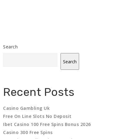
Search
Search
Recent Posts
Casino Gambling Uk
Free On Line Slots No Deposit
Ibet Casino 100 Free Spins Bonus 2026
Casino 300 Free Spins