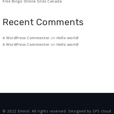
Free Bingo Online Sites Canada
Recent Comments
A WordPress Commenter
on
Hello world!
A WordPress Commenter
on
Hello world!
© 2022 Emirol. All rights reserved. Designed by SPS cloud