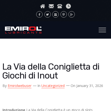
La Via della Coniglietta di
Giochi di Inout
By
Emirolwebuser
In
Uncategorized
On January 31, 2026
Introduzione
La Via della Coniglietta è un gioco di slots