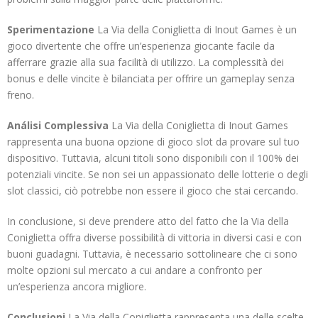
Sperimentazione
La Via della Coniglietta di Inout Games è un
gioco divertente che offre un’esperienza giocante facile da
afferrare grazie alla sua facilità di utilizzo. La complessità dei
bonus e delle vincite è bilanciata per offrire un gameplay senza
freno.
Análisi Complessiva
La Via della Coniglietta di Inout Games
rappresenta una buona opzione di gioco slot da provare sul tuo
dispositivo. Tuttavia, alcuni titoli sono disponibili con il 100% dei
potenziali vincite. Se non sei un appassionato delle lotterie o degli
slot classici, ciò potrebbe non essere il gioco che stai cercando.
In conclusione, si deve prendere atto del fatto che la Via della
Coniglietta offra diverse possibilità di vittoria in diversi casi e con
buoni guadagni. Tuttavia, è necessario sottolineare che ci sono
molte opzioni sul mercato a cui andare a confronto per
un’esperienza ancora migliore.
Conclusioni
La Via della Coniglietta rappresenta una delle scelte