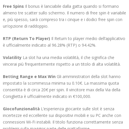
Free Spins
Il bonus è lanciabile dalla gatta quando si formano
almeno tre scatter sullo schermo. Il numero di free spin è variabile
e, più spesso, sarà compreso tra i cinque e i dodici free spin con
un’opzione di raddoppio.
RTP (Return To Player)
Il Return to player medio dell’applicativo
è ufficialmente indicato al 96.28% (RTP) o 94.42%.
Volatility
La slot ha una media volatilità, il che significa che
vincerai più frequentemente rispetto a un titolo di alta volatilità.
Betting Range e Max Win
Gli amministratori della slot hanno
impostato la scommessa minima su 0.10€. La massima quota
consentita è di circa 20€ per spin. Il vincitore max della Via della
Coniglietta è ufficialmente indicato in €100,000.
Giocofunzionalità
L’esperienza giocante sulle slot è senza
incertezze ed eccellente sui dispositivi mobili e su PC anche con
connessioni Wi-Fi instabili. Il titolo funziona correttamente senza
problemi sulla maggior parte delle piattaforme.