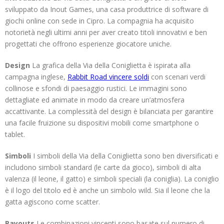
sviluppato da Inout Games, una casa produttrice di software di
giochi online con sede in Cipro. La compagnia ha acquisito
notorietà negli ultimi anni per aver creato titoli innovativi e ben
progettati che offrono esperienze giocatore uniche.
Design
La grafica della Via della Coniglietta è ispirata alla
campagna inglese,
Rabbit Road vincere soldi
con scenari verdi
collinose e sfondi di paesaggio rustici. Le immagini sono
dettagliate ed animate in modo da creare un’atmosfera
accattivante. La complessità del design è bilanciata per garantire
una facile fruizione su dispositivi mobili come smartphone o
tablet.
Simboli
I simboli della Via della Coniglietta sono ben diversificati e
includono simboli standard (le carte da gioco), simboli di alta
valenza (il leone, il gatto) e simboli speciali (la coniglia). La coniglio
è il logo del titolo ed è anche un simbolo wild. Sia il leone che la
gatta agiscono come scatter.
Payouts
Le combinazioni vincenti sono basate sul numero di