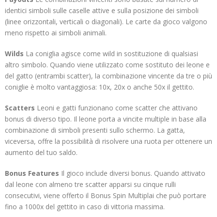
identici simboli sulle caselle attive e sulla posizione dei simboli
(linee orizzontali, verticali o diagonali). Le carte da gioco valgono
meno rispetto ai simboli animali.
Wilds
La coniglia agisce come wild in sostituzione di qualsiasi
altro simbolo. Quando viene utilizzato come sostituto dei leone e
del gatto (entrambi scatter), la combinazione vincente da tre o più
coniglie è molto vantaggiosa: 10x, 20x o anche 50x il gettito.
Scatters
Leoni e gatti funzionano come scatter che attivano
bonus di diverso tipo. Il leone porta a vincite multiple in base alla
combinazione di simboli presenti sullo schermo. La gatta,
viceversa, offre la possibilità di risolvere una ruota per ottenere un
aumento del tuo saldo.
Bonus Features
Il gioco include diversi bonus. Quando attivato
dal leone con almeno tre scatter apparsi su cinque rulli
consecutivi, viene offerto il Bonus Spin Multiplai che può portare
fino a 1000x del gettito in caso di vittoria massima.