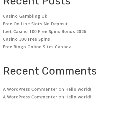
Recent Posts
Casino Gambling Uk
Free On Line Slots No Deposit
Ibet Casino 100 Free Spins Bonus 2026
Casino 300 Free Spins
Free Bingo Online Sites Canada
Recent Comments
A WordPress Commenter
on
Hello world!
A WordPress Commenter
on
Hello world!