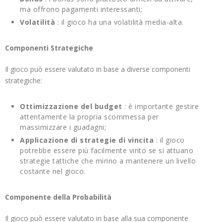
ma offrono pagamenti interessanti;
Volatilità
: il gioco ha una volatilità media-alta.
Componenti Strategiche
Il gioco può essere valutato in base a diverse componenti
strategiche:
Ottimizzazione del budget
: è importante gestire
attentamente la propria scommessa per
massimizzare i guadagni;
Applicazione di strategie di vincita
: il gioco
potrebbe essere più facilmente vinto se si attuano
strategie tattiche che mirino a mantenere un livello
costante nel gioco.
Componente della Probabilità
Il gioco può essere valutato in base alla sua componente