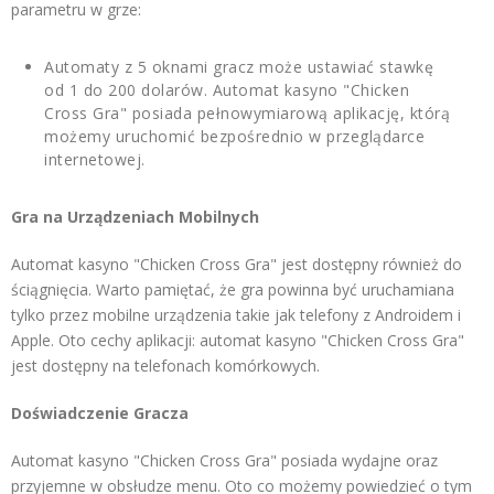
parametru w grze:
Automaty z 5 oknami gracz może ustawiać stawkę
od 1 do 200 dolarów. Automat kasyno "Chicken
Cross Gra" posiada pełnowymiarową aplikację, którą
możemy uruchomić bezpośrednio w przeglądarce
internetowej.
Gra na Urządzeniach Mobilnych
Automat kasyno "Chicken Cross Gra" jest dostępny również do
ściągnięcia. Warto pamiętać, że gra powinna być uruchamiana
tylko przez mobilne urządzenia takie jak telefony z Androidem i
Apple. Oto cechy aplikacji: automat kasyno "Chicken Cross Gra"
jest dostępny na telefonach komórkowych.
Doświadczenie Gracza
Automat kasyno "Chicken Cross Gra" posiada wydajne oraz
przyjemne w obsłudze menu. Oto co możemy powiedzieć o tym