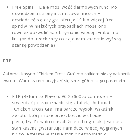
Free Spins – Daje możliwość darmowych rund. Po
odwiedzeniu strony internetowej możemy
dowiedzieć się czy gra oferuje 10 lub więcej free
spinów. W niektórych przypadkach może ono
również pozwolić na otrzymanie więcej symboli na
linii (aż do trzech razy co daje nam znacznie wyższą
szansę powodzenia).
RTP
Automat kasyno "Chicken Cross Gra" ma całkiem niezły wskaźnik
zwrotu. Warto zatem przyjrzeć się szczegółom tego parametru.
RTP (Return to Player): 96,25% Oto co możemy
stwierdzić po zapoznaniu się z tabelą: Automat
"Chicken Cross Gra" ma bardzo wysoki wskaźnik
zwrotu, który może przeszkodzić w utracie
pieniędzy. Ponadto niezależnie od tego jaki jest nasz
stan kasyna gwarantuje nam dużo więcej wygranych
niż to jesteśmy w stanie zrobić bezpośrednio.