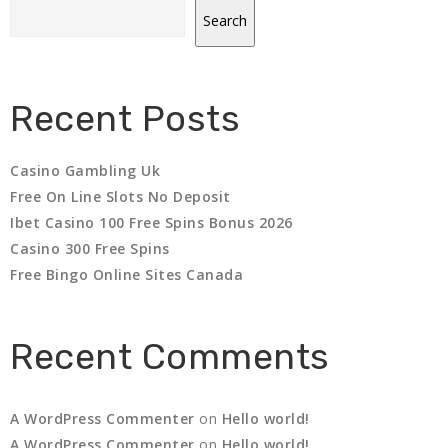
Search
Recent Posts
Casino Gambling Uk
Free On Line Slots No Deposit
Ibet Casino 100 Free Spins Bonus 2026
Casino 300 Free Spins
Free Bingo Online Sites Canada
Recent Comments
A WordPress Commenter
on
Hello world!
A WordPress Commenter
on
Hello world!