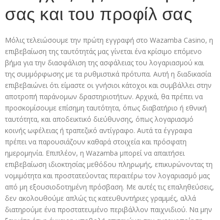
σας και του προφίλ σας
Μόλις τελειώσουμε την πρώτη εγγραφή στο Wazamba Casino, η
επιβεβαίωση της ταυτότητάς μας γίνεται ένα κρίσιμο επόμενο
βήμα για την διασφάλιση της ασφάλειας του λογαριασμού και
της συμμόρφωσης με τα ρυθμιστικά πρότυπα. Αυτή η διαδικασία
επιβεβαιώνει ότι είμαστε οι γνήσιοι κάτοχοι και συμβάλλει στην
αποτροπή παράνομων δραστηριοτήτων. Αρχικά, θα πρέπει να
προσκομίσουμε επίσημη ταυτότητα, όπως διαβατήριο ή εθνική
ταυτότητα, και αποδεικτικό διεύθυνσης, όπως λογαριασμό
κοινής ωφέλειας ή τραπεζικό αντίγραφο. Αυτά τα έγγραφα
πρέπει να παρουσιάζουν καθαρά στοιχεία και πρόσφατη
ημερομηνία. Επιπλέον, η Wazamba μπορεί να απαιτήσει
επιβεβαίωση ιδιοκτησίας μεθόδου πληρωμής, επικυρώνοντας τη
νομιμότητα και προστατεύοντας περαιτέρω τον λογαριασμό μας
από μη εξουσιοδοτημένη πρόσβαση. Με αυτές τις επαληθεύσεις,
δεν ακολουθούμε απλώς τις κατευθυντήριες γραμμές, αλλά
διατηρούμε ένα προστατευμένο περιβάλλον παιχνιδιού. Να μην