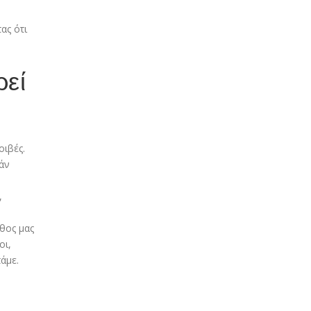
ας ότι
ρεί
οιβές.
εάν
,
θος μας
οι,
άμε.