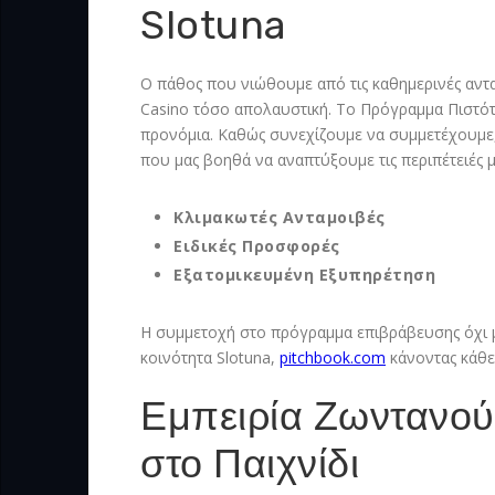
Slotuna
Ο πάθος που νιώθουμε από τις καθημερινές ανταμ
Casino τόσο απολαυστική. Το Πρόγραμμα Πιστότ
προνόμια. Καθώς συνεχίζουμε να συμμετέχουμε,
που μας βοηθά να αναπτύξουμε τις περιπέτειές μ
Κλιμακωτές Ανταμοιβές
Ειδικές Προσφορές
Εξατομικευμένη Εξυπηρέτηση
Η συμμετοχή στο πρόγραμμα επιβράβευσης όχι μό
κοινότητα Slotuna,
pitchbook.com
κάνοντας κάθε
Εμπειρία Ζωντανού
στο Παιχνίδι