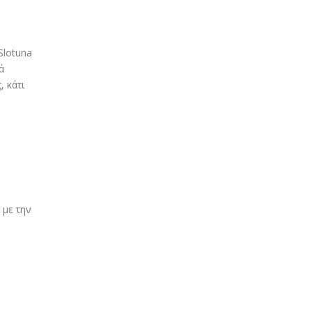
Slotuna
ά
 κάτι
 με την