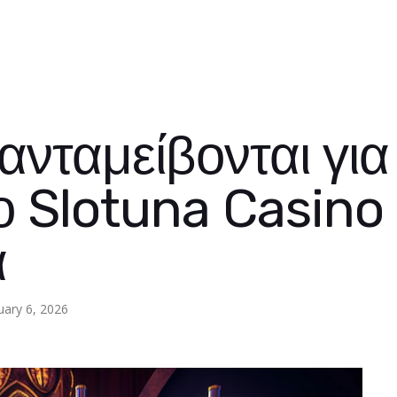
ανταμείβονται για
το Slotuna Casino
α
uary 6, 2026