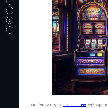
Στο Slotuna Casino,
Slotuna Casino
, χαίρουμε τη