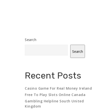
Search
Search
Recent Posts
Casino Game For Real Money Ireland
Free To Play Slots Online Canada
Gambling Helpline South United
Kingdom