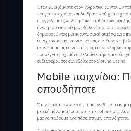
Όταν βυθιζόμαστε στον χώρο των ζωντανών παι
πραγματικό χρόνο και διαδραστικού gaming που 
επαγγελματίες ντίλερ μέσω μεταδόσεων υψηλής 
άνεση του σπιτιού μας. Κάθε κάρτα που μοιράζε
δημιουργώντας μια εντυπωσιακή ατμόσφαιρα πο
ενισχύοντας την κοινωνική μας σύνδεση και βελ
ακονίζουμε τις ικανότητές μας και απολαμβάνο
προσέγγιση όχι μόνο βελτιώνει την εμπειρία gam
ενδιαφέρουσες συνεδρίες στο Slotuna Casino.
Mobile παιχνίδια: Π
οπουδήποτε
Όταν είμαστε εν κινήσει, τα παιγνίδια για κινητ
μερικά μόνο πατήματα στα smartphone μας. Αυτή 
μας να παίζουμε ανά πάσα στιγμή, οπουδήποτε.
Ακολουθούν κάποια πλεονεκτήματα που αξιολογο