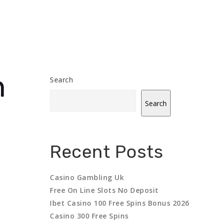
n
Search
Search
Recent Posts
Casino Gambling Uk
Free On Line Slots No Deposit
Ibet Casino 100 Free Spins Bonus 2026
Casino 300 Free Spins