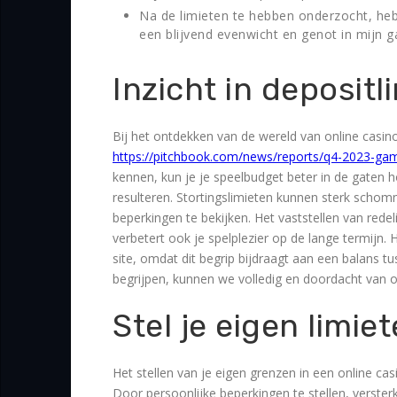
Na de limieten te hebben onderzocht, heb
een blijvend evenwicht en genot in mijn 
Inzicht in depositl
Bij het ontdekken van de wereld van online casino
https://pitchbook.com/news/reports/q4-2023-gam
kennen, kun je je speelbudget beter in de gaten 
resulteren. Stortingslimieten kunnen sterk schom
beperkingen te bekijken. Het vaststellen van redel
verbetert ook je spelplezier op de lange termijn. 
site, omdat dit begrip bijdraagt aan een balans t
begrijpen, kunnen we volledig en doordacht van o
Stel je eigen limie
Het stellen van je eigen grenzen in een online ca
Door persoonlijke beperkingen te stellen, verster