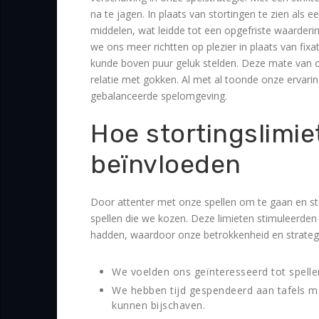
na te jagen. In plaats van stortingen te zien als
middelen, wat leidde tot een opgefriste waarderin
we ons meer richtten op plezier in plaats van fi
kunde boven puur geluk stelden. Deze mate van co
relatie met gokken. Al met al toonde onze ervarin
gebalanceerde spelomgeving.
Hoe stortingslimie
beïnvloeden
Door attenter met onze spellen om te gaan en stor
spellen die we kozen. Deze limieten stimuleerde
hadden, waardoor onze betrokkenheid en strategi
We voelden ons geïnteresseerd tot spelle
We hebben tijd gespendeerd aan tafels m
kunnen bijschaven.