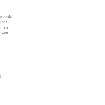
ntwoorde
n ons
armate
houwen
g