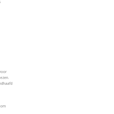
s
Door
iezen.
andhaafd
t om