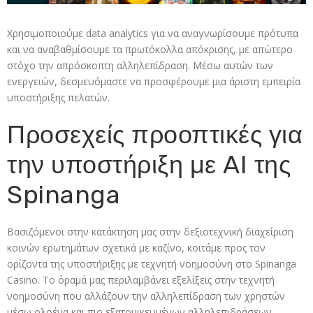
Χρησιμοποιούμε data analytics για να αναγνωρίσουμε πρότυπα
και να αναβαθμίσουμε τα πρωτόκολλα απόκρισης, με απώτερο
στόχο την απρόσκοπτη αλληλεπίδραση. Μέσω αυτών των
ενεργειών, δεσμευόμαστε να προσφέρουμε μια άριστη εμπειρία
υποστήριξης πελατών.
Προσεχείς προοπτικές για
την υποστήριξη με AI της
Spinanga
Βασιζόμενοι στην κατάκτηση μας στην δεξιοτεχνική διαχείριση
κοινών ερωτημάτων σχετικά με καζίνο, κοιτάμε προς τον
ορίζοντα της υποστήριξης με τεχνητή νοημοσύνη στο Spinanga
Casino. Το όραμά μας περιλαμβάνει εξελίξεις στην τεχνητή
νοημοσύνη που αλλάζουν την αλληλεπίδραση των χρηστών
μέσω ολοένα και πιο εξατομικευμένων αλληλεπιδράσεων.