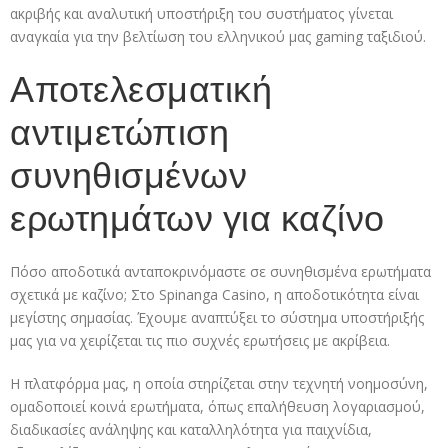
ακριβής και αναλυτική υποστήριξη του συστήματος γίνεται
αναγκαία για την βελτίωση του ελληνικού μας gaming ταξιδιού.
Αποτελεσματική
αντιμετώπιση
συνηθισμένων
ερωτημάτων για καζίνο
Πόσο αποδοτικά ανταποκρινόμαστε σε συνηθισμένα ερωτήματα
σχετικά με καζίνο; Στο Spinanga Casino, η αποδοτικότητα είναι
μεγίστης σημασίας. Έχουμε αναπτύξει το σύστημα υποστήριξής
μας για να χειρίζεται τις πιο συχνές ερωτήσεις με ακρίβεια.
Η πλατφόρμα μας, η οποία στηρίζεται στην τεχνητή νοημοσύνη,
ομαδοποιεί κοινά ερωτήματα, όπως επαλήθευση λογαριασμού,
διαδικασίες ανάληψης και καταλληλότητα για παιχνίδια,