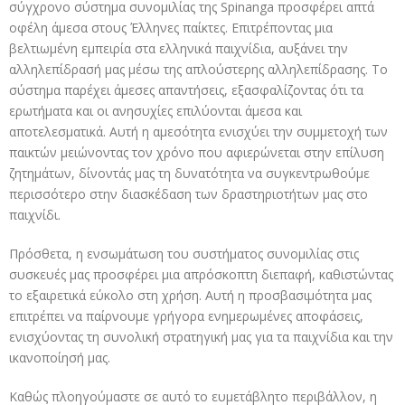
σύγχρονο σύστημα συνομιλίας της Spinanga προσφέρει απτά
οφέλη άμεσα στους Έλληνες παίκτες. Επιτρέποντας μια
βελτιωμένη εμπειρία στα ελληνικά παιχνίδια, αυξάνει την
αλληλεπίδρασή μας μέσω της απλούστερης αλληλεπίδρασης. Το
σύστημα παρέχει άμεσες απαντήσεις, εξασφαλίζοντας ότι τα
ερωτήματα και οι ανησυχίες επιλύονται άμεσα και
αποτελεσματικά. Αυτή η αμεσότητα ενισχύει την συμμετοχή των
παικτών μειώνοντας τον χρόνο που αφιερώνεται στην επίλυση
ζητημάτων, δίνοντάς μας τη δυνατότητα να συγκεντρωθούμε
περισσότερο στην διασκέδαση των δραστηριοτήτων μας στο
παιχνίδι.
Πρόσθετα, η ενσωμάτωση του συστήματος συνομιλίας στις
συσκευές μας προσφέρει μια απρόσκοπτη διεπαφή, καθιστώντας
το εξαιρετικά εύκολο στη χρήση. Αυτή η προσβασιμότητα μας
επιτρέπει να παίρνουμε γρήγορα ενημερωμένες αποφάσεις,
ενισχύοντας τη συνολική στρατηγική μας για τα παιχνίδια και την
ικανοποίησή μας.
Καθώς πλοηγούμαστε σε αυτό το ευμετάβλητο περιβάλλον, η