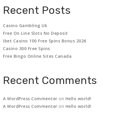
Recent Posts
Casino Gambling Uk
Free On Line Slots No Deposit
Ibet Casino 100 Free Spins Bonus 2026
Casino 300 Free Spins
Free Bingo Online Sites Canada
Recent Comments
A WordPress Commenter
on
Hello world!
A WordPress Commenter
on
Hello world!