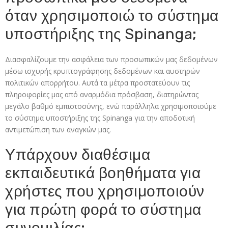
όταν χρησιμοποιώ το σύστημα
υποστήριξης της Spinanga;
Διασφαλίζουμε την ασφάλεια των προσωπικών μας δεδομένων
μέσω ισχυρής κρυπτογράφησης δεδομένων και αυστηρών
πολιτικών απορρήτου. Αυτά τα μέτρα προστατεύουν τις
πληροφορίες μας από αναρμόδια πρόσβαση, διατηρώντας
μεγάλο βαθμό εμπιστοσύνης, ενώ παράλληλα χρησιμοποιούμε
το σύστημα υποστήριξης της Spinanga για την αποδοτική
αντιμετώπιση των αναγκών μας.
Υπάρχουν διαθέσιμα
εκπαιδευτικά βοηθήματα για
χρήστες που χρησιμοποιούν
για πρώτη φορά το σύστημα