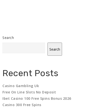
Search
Search
Recent Posts
Casino Gambling Uk
Free On Line Slots No Deposit
Ibet Casino 100 Free Spins Bonus 2026
Casino 300 Free Spins