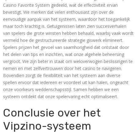
Casino Favorite System gedeeld, wat de effectiviteit ervan
bevestigt. We merken dat velen enthousiast zijn over de
eenvoudige aanpak van het systeem, waardoor het toegankelijk
maar toch krachtig is. Getuigenissen laten zien succesverhalen
van spelers die grote winsten hebben behaald, waarbij vaak wordt
vermeld hoe de gestructureerde strategie giswerk elimineert.
Spelers prijzen het gevoel van saamhorigheid dat ontstaat door
het delen van tips en inzichten, wat onze algehele beheersing
vergroot. We zijn beter in staat om weloverwogen beslissingen te
nemen en met zelfvertrouwen door het casino te navigeren.
Bovendien zorgt de flexibiliteit van het systeem aan diverse
spellen ervoor dat iedereen er voordeel uit kan halen, ongeacht
onze voorkeurs weddenschapsstijl. Samen hebben we een
systeem ontdekt dat onze spelervaring echt optimaliseert.
Conclusie over het
Vipzino-systeem