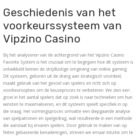
Geschiedenis van het
voorkeurssysteem van
Vipzino Casino
Bij het analyseren van de achtergrond van het Vipzino Casino
Favorite System is het cruciaal om te begrijpen hoe dit systeem is
ontwikkeld binnen de strijdlustige omgeving van online gaming.
Dit systeem, geboren uit de drang aan strategisch voordeel,
maakt gebruik van het gevoel van spelers en richt zich op
voorkeursopties om de keuzeproces te verbeteren. We zien een
groei in het aantal spelers dat op zoek is naar technieken om hun
winsten te maximaliseren, en dit systeem speelt specifiek in op
die vraag. Het vormingsproces omvatte een diepgaande analyse
van spelpatronen en spelgedrag, wat resulteerde in een methode
die aanslaat bij ervaren spelers. Door gebruik te maken van op
feiten gebaseerde benaderingen, streven we ernaar intuïtie om te