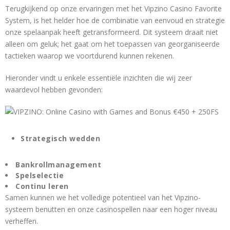
Terugkijkend op onze ervaringen met het Vipzino Casino Favorite
System, is het helder hoe de combinatie van eenvoud en strategie
onze spelaanpak heeft getransformeerd. Dit systeem draait niet
alleen om geluk; het gaat om het toepassen van georganiseerde
tactieken waarop we voortdurend kunnen rekenen.
Hieronder vindt u enkele essentiële inzichten die wij zeer
waardevol hebben gevonden:
Strategisch wedden
Bankrollmanagement
Spelselectie
Continu leren
Samen kunnen we het volledige potentieel van het Vipzino-
systeem benutten en onze casinospellen naar een hoger niveau
verheffen.