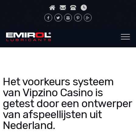
Het voorkeurs systeem
van Vipzino Casino is
getest door een ontwerper
van afspeellijsten uit
Nederland.