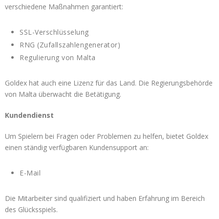
verschiedene Maßnahmen garantiert:
SSL-Verschlüsselung
RNG (Zufallszahlengenerator)
Regulierung von Malta
Goldex hat auch eine Lizenz für das Land. Die Regierungsbehörde
von Malta überwacht die Betätigung.
Kundendienst
Um Spielern bei Fragen oder Problemen zu helfen, bietet Goldex
einen ständig verfügbaren Kundensupport an:
E-Mail
Die Mitarbeiter sind qualifiziert und haben Erfahrung im Bereich
des Glücksspiels.