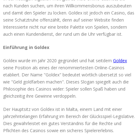
nach Kunden suchen, um ihren Willkommensbonus auszubeuten
und damit den Spieler zu locken. Goldex ist jedoch ein Casino, das
seine Schatztruhe offenzählt, denn auf seiner Website finden
Interessierte nicht nur eine breite Palette von Spielen, sondern
auch einen Kundendienst, der rund um die Uhr verfügbar ist.
Einführung in Goldex
Goldex wurde im Jahr 2020 gegründet und hat seitdem
Goldex
seine Position als eines der renommiertesten Online-Casinos
etabliert. Der Name "Goldex" bedeutet wörtlich übersetzt so viel
wie "Geld goldfarben machen". Dieses Slogan spiegelt auch die
Philosophie des Casinos wider: Spieler sollen Spaß haben und
gleichzeitig ihre Gewinne verdoppeln.
Der Hauptsitz von Goldex ist in Malta, einem Land mit einer
jahrzehntelangen Erfahrung im Bereich der Glücksspiel-Legislative.
Dies gewährleistet ein gutes Verständnis für die Rechte und
Pflichten des Casinos sowie ein sicheres Spielererlebnis.