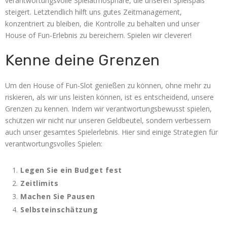
verantwortungsvolle Spielatmosphäre, die unseren Spielspaß
steigert. Letztendlich hilft uns gutes Zeitmanagement,
konzentriert zu bleiben, die Kontrolle zu behalten und unser
House of Fun-Erlebnis zu bereichern. Spielen wir cleverer!
Kenne deine Grenzen
Um den House of Fun-Slot genießen zu können, ohne mehr zu
riskieren, als wir uns leisten können, ist es entscheidend, unsere
Grenzen zu kennen. Indem wir verantwortungsbewusst spielen,
schützen wir nicht nur unseren Geldbeutel, sondern verbessern
auch unser gesamtes Spielerlebnis. Hier sind einige Strategien für
verantwortungsvolles Spielen:
Legen Sie ein Budget fest
Zeitlimits
Machen Sie Pausen
Selbsteinschätzung