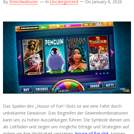
By
Emirolwebuser
In
Uncategorized
On January 6, 2026
Das Spielen des „House of Fun“-Slots ist wie eine Fahrt durch
unbekannte Gewässer. Das Begreifen der Gewinnkombinationen
kann uns zu hohen Auszahlungen führen. Die Symbole dienen uns
als Leitfaden und zeigen uns mögliche Erträge und Strategien auf.
Indem wir ihre Wichtigkeit verstehen,
house of fun slot
, können