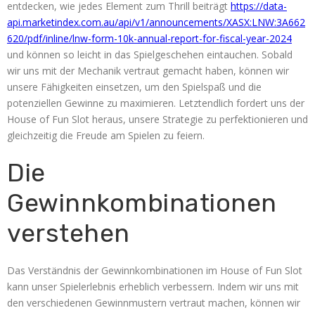
entdecken, wie jedes Element zum Thrill beiträgt
https://data-
api.marketindex.com.au/api/v1/announcements/XASX:LNW:3A662
620/pdf/inline/lnw-form-10k-annual-report-for-fiscal-year-2024
und können so leicht in das Spielgeschehen eintauchen. Sobald
wir uns mit der Mechanik vertraut gemacht haben, können wir
unsere Fähigkeiten einsetzen, um den Spielspaß und die
potenziellen Gewinne zu maximieren. Letztendlich fordert uns der
House of Fun Slot heraus, unsere Strategie zu perfektionieren und
gleichzeitig die Freude am Spielen zu feiern.
Die
Gewinnkombinationen
verstehen
Das Verständnis der Gewinnkombinationen im House of Fun Slot
kann unser Spielerlebnis erheblich verbessern. Indem wir uns mit
den verschiedenen Gewinnmustern vertraut machen, können wir