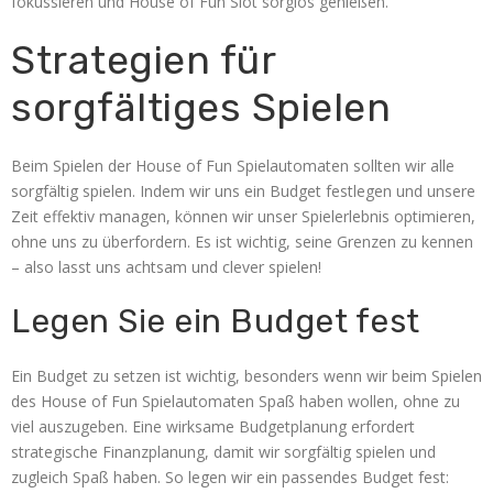
fokussieren und House of Fun Slot sorglos genießen.
Strategien für
sorgfältiges Spielen
Beim Spielen der House of Fun Spielautomaten sollten wir alle
sorgfältig spielen. Indem wir uns ein Budget festlegen und unsere
Zeit effektiv managen, können wir unser Spielerlebnis optimieren,
ohne uns zu überfordern. Es ist wichtig, seine Grenzen zu kennen
– also lasst uns achtsam und clever spielen!
Legen Sie ein Budget fest
Ein Budget zu setzen ist wichtig, besonders wenn wir beim Spielen
des House of Fun Spielautomaten Spaß haben wollen, ohne zu
viel auszugeben. Eine wirksame Budgetplanung erfordert
strategische Finanzplanung, damit wir sorgfältig spielen und
zugleich Spaß haben. So legen wir ein passendes Budget fest: