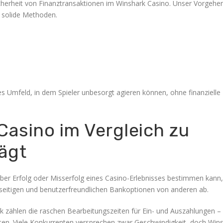
Sicherheit von Finanztransaktionen im Winshark Casino. Unser Vorgeh
 solide Methoden.
Umfeld, in dem Spieler unbesorgt agieren können, ohne finanzielle
Casino im Vergleich zu
ägt
ber Erfolg oder Misserfolg eines Casino-Erlebnisses bestimmen kann,
lseitigen und benutzerfreundlichen Bankoptionen von anderen ab.
zählen die raschen Bearbeitungszeiten für Ein- und Auszahlungen – 
ten. Viele Konkurrenten versprechen zwar Geschwindigkeit, doch Win