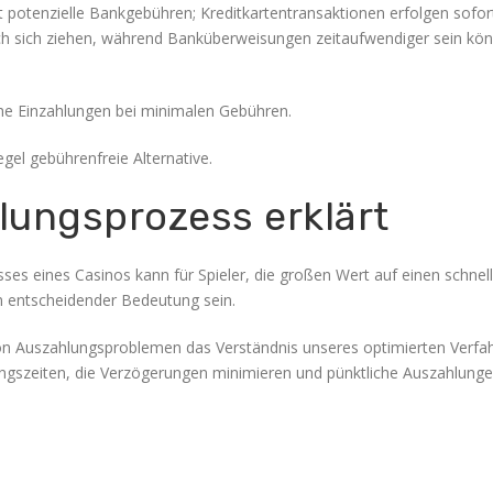
gt potenzielle Bankgebühren; Kreditkartentransaktionen erfolgen sofor
h sich ziehen, während Banküberweisungen zeitaufwendiger sein kö
sche Einzahlungen bei minimalen Gebühren.
gel gebührenfreie Alternative.
lungsprozess erklärt
ses eines Casinos kann für Spieler, die großen Wert auf einen schnel
on entscheidender Bedeutung sein.
on Auszahlungsproblemen das Verständnis unseres optimierten Verfah
ungszeiten, die Verzögerungen minimieren und pünktliche Auszahlung