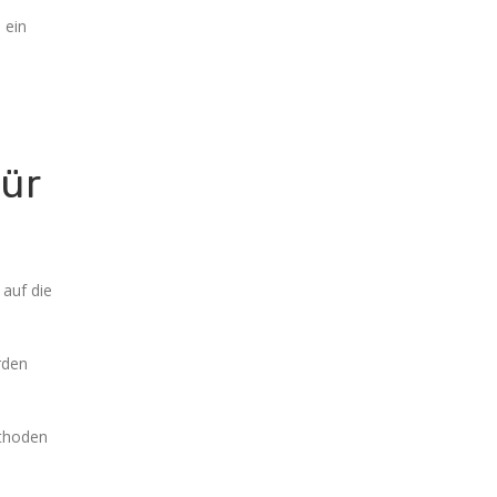
 ein
s
ür
 auf die
rden
ethoden