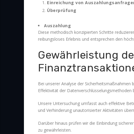
Einreichung von Auszahlungsanfrage
Überprüfung
Auszahlung
Diese methodisch konzipierten Schritte reduziere
reibungsloses Erlebnis und entsprechen den höch
Gewährleistung der
Finanztransaktion
Bei unserer Analyse der Sicherheitsmaßnahmen be
Effektivität der Datenverschlüsselungsmethoden 
Unsere Untersuchung umfasst auch effektive Betr
und Verhinderung unautorisierter Aktivitäten übe
Darüber hinaus prüfen wir die Einbindung sichere
zu gewährleisten.