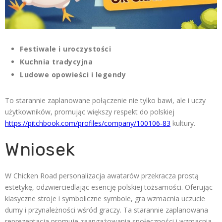
Festiwale i uroczystości
Kuchnia tradycyjna
Ludowe opowieści i legendy
To starannie zaplanowane połączenie nie tylko bawi, ale i uczy
użytkowników, promując większy respekt do polskiej
https://pitchbook.com/profiles/company/100106-83
kultury.
Wniosek
W Chicken Road personalizacja awatarów przekracza prostą
estetykę, odzwierciedlając esencję polskiej tożsamości. Oferując
klasyczne stroje i symboliczne symbole, gra wzmacnia uczucie
dumy i przynależności wśród graczy. Ta starannie zaplanowana
reprezentacja promuje zaangażowania społeczności i wzmacnia