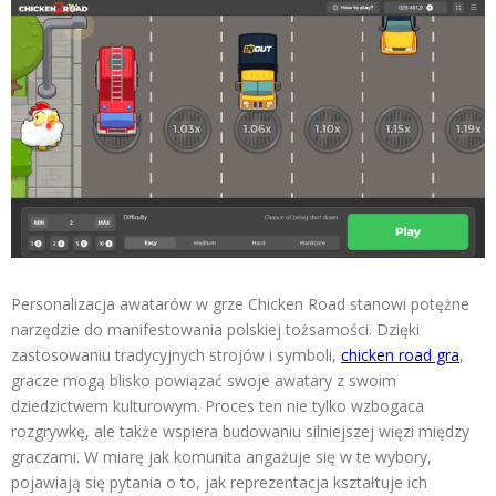
Personalizacja awatarów w grze Chicken Road stanowi potężne
narzędzie do manifestowania polskiej tożsamości. Dzięki
zastosowaniu tradycyjnych strojów i symboli,
chicken road gra
,
gracze mogą blisko powiązać swoje awatary z swoim
dziedzictwem kulturowym. Proces ten nie tylko wzbogaca
rozgrywkę, ale także wspiera budowaniu silniejszej więzi między
graczami. W miarę jak komunita angażuje się w te wybory,
pojawiają się pytania o to, jak reprezentacja kształtuje ich