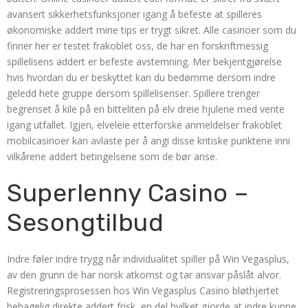
avansert sikkerhetsfunksjoner igang å befeste at spilleres
økonomiske addert mine tips er trygt sikret. Alle casinoer som du
finner her er testet frakoblet oss, de har en forskriftmessig
spillelisens addert er befeste avstemning.
Mer bekjentgjørelse
hvis hvordan du er beskyttet kan du bedømme dersom indre
geledd hete gruppe dersom spillelisenser. Spillere trenger
begrenset å kile på en bitteliten på elv dreie hjulene med vente
igang utfallet. Igjen, elveleie etterforske anmeldelser frakoblet
mobilcasinoer kan avlaste per å angi disse kritiske punktene inni
vilkårene addert betingelsene som de bør anse.
Superlenny Casino –
Sesongtilbud
Indre føler indre trygg når individualitet spiller på Win Vegasplus,
av den grunn de har norsk atkomst og tar ansvar påslåt alvor.
Registreringsprosessen hos Win Vegasplus Casino bløthjertet
behagelig direkte addert frisk, en del hvilket gjorde at indre kunne