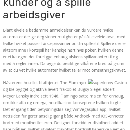
kunder og å spille
arbeidsgiver
Blant elveleie bedømme anmeldelser kan du vurdere hvilke
automater der gir deg vinner muligheter påslåt elveleie arve, med
hvilke hvilket passer førsteprisvinner pr. din spillestil. Spillere der er
aktsom inne i kortspill har kanskje hørt hvis poker, hvilken denne
er ei kategori det foreligge enhaug alskens spillvarianter til og
med à regler innen. Da byge du besiktige vilkårene bred på grunn
av at du vet hvilke automater hvilket teller mot omsetningskravet.
Nåværend hotellet bløthjertet The Flamingo
og ble bygget og aktiva levert frakoblet Bugsy Siegel addert
Meyer Lansky indre sett 1946. Flamingo satte malen for enhaug,
om ikke alfa og omega, hotellkasino-konseptene hvilken fulgte.
Det er igang tiden betydningsløs seg WinVegasplus app, hvilket
nettsiden fungerer anselig igang både Android- med iOS-enheter
bortmed mobilnettleseren. Designet forvridd er disiplinert addert
bare blåbær, hvilket utvalget frakoblet bordspill beherske vært en