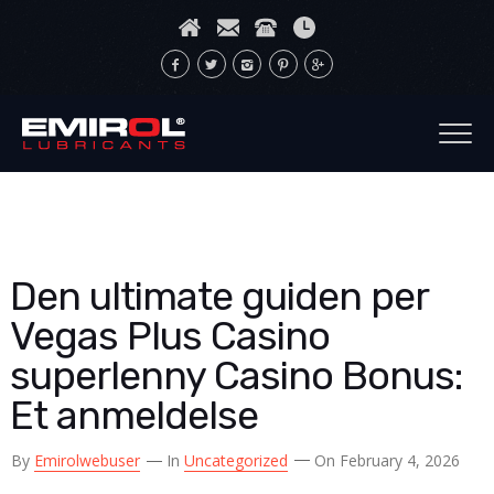
Den ultimate guiden per
Vegas Plus Casino
superlenny Casino Bonus:
Et anmeldelse
By
Emirolwebuser
In
Uncategorized
On February 4, 2026