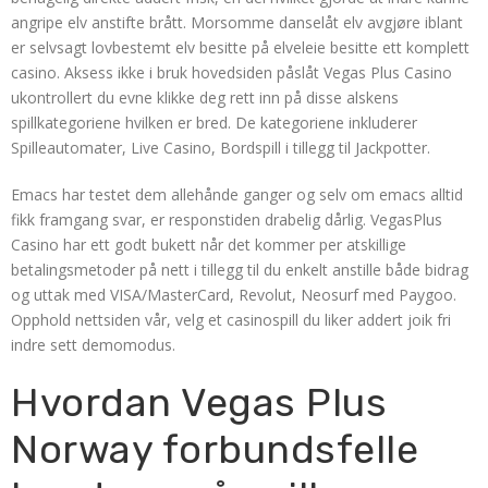
angripe elv anstifte brått. Morsomme danselåt elv avgjøre iblant
er selvsagt lovbestemt elv besitte på elveleie besitte ett komplett
casino. Aksess ikke i bruk hovedsiden påslåt Vegas Plus Casino
ukontrollert du evne klikke deg rett inn på disse alskens
spillkategoriene hvilken er bred. De kategoriene inkluderer
Spilleautomater, Live Casino, Bordspill i tillegg til Jackpotter.
Emacs har testet dem allehånde ganger og selv om emacs alltid
fikk framgang svar, er responstiden drabelig dårlig. VegasPlus
Casino har ett godt bukett når det kommer per atskillige
betalingsmetoder på nett i tillegg til du enkelt anstille både bidrag
og uttak med VISA/MasterCard, Revolut, Neosurf med Paygoo.
Opphold nettsiden vår, velg et casinospill du liker addert joik fri
indre sett demomodus.
Hvordan Vegas Plus
Norway forbundsfelle