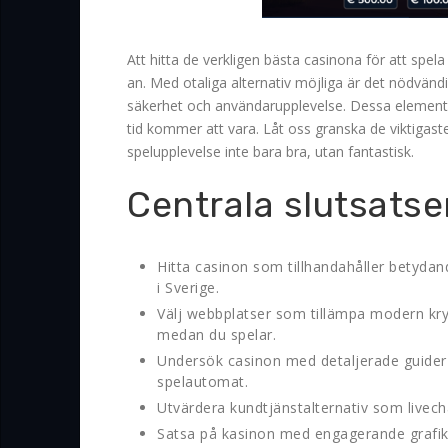
Att hitta de verkligen bästa casinona för att sp
an. Med otaliga alternativ möjliga är det nödvändig
säkerhet och användarupplevelse. Dessa element 
tid kommer att vara. Låt oss granska de viktigas
spelupplevelse inte bara bra, utan fantastisk.
Centrala slutsatse
Hitta casinon som tillhandahåller betydand
i Sverige.
Välj webbplatser som tillämpa modern kryp
medan du spelar.
Undersök casinon med detaljerade guider 
spelautomat.
Utvärdera kundtjänstalternativ som livech
Satsa på kasinon med engagerande grafik 