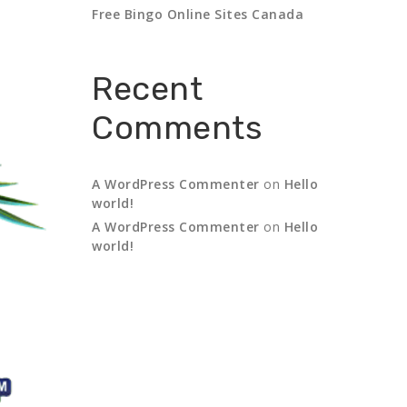
Free Bingo Online Sites Canada
Recent
Comments
A WordPress Commenter
on
Hello
world!
A WordPress Commenter
on
Hello
world!