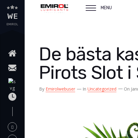
MENU
WE
EMIROL
De bästa ka
Pirots Slot i
By
Emirolwebuser
In
Uncategorized
On Jan