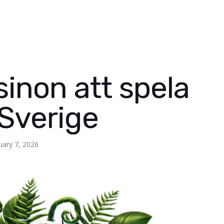
sinon att spela
 Sverige
uary 7, 2026