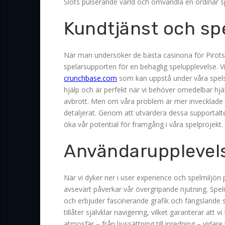
Slots pulserande värld och omvandla en ordinär spe
Kundtjänst och sp
När man undersöker de bästa casinona för Pirots Sl
spelarsupporten för en behaglig spelupplevelse. Vi 
crunchbase.com
som kan uppstå under våra spelse
hjälp och är perfekt när vi behöver omedelbar hjäl
avbrott. Men om våra problem är mer invecklade kan
detaljerat. Genom att utvärdera dessa supportaltern
öka vår potential för framgång i våra spelprojekt.
Användarupplevels
När vi dyker ner i user experience och spelmiljön p
avsevärt påverkar vår övergripande njutning. Spe
och erbjuder fascinerande grafik och fängslande s
tillåter självklar navigering, vilket garanterar att
atmosfär – från ljussättning till inredning – vida