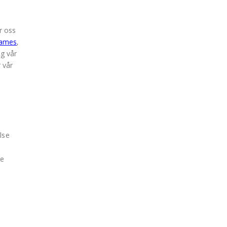
r oss
games
,
g vår
 vår
lse
de