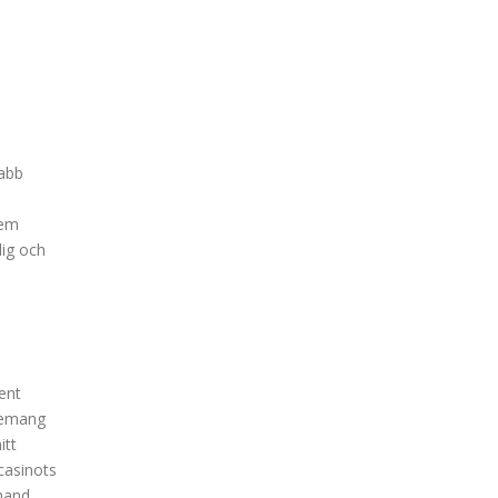
nabb
lem
lig och
ment
agemang
itt
 casinots
 hand