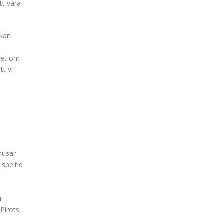
tt våra
 kan
nhet om
tt vi
onusar
 speltid
a
Pirots