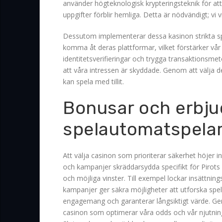
använder högteknologisk krypteringsteknik för at
uppgifter förblir hemliga. Detta är nödvändigt; vi v
Dessutom implementerar dessa kasinon strikta spel
komma åt deras plattformar, vilket förstärker vå
identitetsverifieringar och trygga transaktionsmet
att våra intressen är skyddade. Genom att välja de
kan spela med tillit.
Bonusar och erbju
spelautomatspela
Att välja casinon som prioriterar säkerhet höjer i
och kampanjer skräddarsydda specifikt för Pirots S
och möjliga vinster. Till exempel lockar insättni
kampanjer ger säkra möjligheter att utforska spel
engagemang och garanterar långsiktigt värde. Gen
casinon som optimerar våra odds och vår njutning