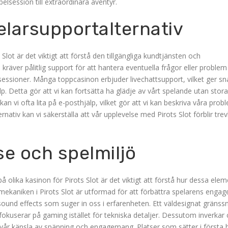
lsession till extraordinära äventyr.
elarsupportalternativ
ot är det viktigt att förstå den tillgängliga kundtjänsten och
kräver pålitlig support för att hantera eventuella frågor eller problem
ssioner. Många toppcasinon erbjuder livechattsupport, vilket ger s
p. Detta gör att vi kan fortsätta ha glädje av vårt spelande utan stora
 vi ofta lita på e-posthjälp, vilket gör att vi kan beskriva våra prob
ativ kan vi säkerställa att vår upplevelse med Pirots Slot förblir trev
e och spelmiljö
å olika kasinon för Pirots Slot är det viktigt att förstå hur dessa ele
lmekaniken i Pirots Slot är utformad för att förbättra spelarens eng
ound effects som suger in oss i erfarenheten. Ett väldesignat gränssn
 vi fokuserar på gaming istället för tekniska detaljer. Dessutom inverkar
re vår känsla av spänning och engagemang. Platser som sätter i första