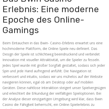
Erlebnis: Eine moderne
Epoche des Online-
Gamings
Beim Eintauchen in das Bwin- Casino-Erlebnis erwartet uns eine
hochmoderne Plattform, die Online-Spiele neu definiert. Das
Design der Spiele ist schlichtweg beeindruckend und verbindet
Innovation mit visueller Attraktivität, um die Spieler zu fesseln.
Jedes Spiel wurde mit großer Sorgfalt gestaltet, sodass sich jeder
Spin und jede Hand aufregend anfühlt. Die Navigation ist
verbessert und intuitiv, sodass wir uns mühelos auf der Website
navigieren können, egal ob am Desktop oder auf mobilen
Geräten. Diese nahtlose Interaktion steigert unser Spielvergnügen
und erleichtert die Erkundung der vielfältigen Spieloptionen. Bei
der Analyse dieser einzigartigen Umgebung wird klar, dass Bwin
Casino die Fähigkeit beherrscht, ein Online-Spielerlebnis zu