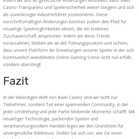
Indem wir uns an gesetzliche Änderungen einstellen, kann Bwin
Casino Transparenz und Spielersicherheit weiter steigern und sich
als zuverlässiger Industrieführer positionieren. Diese
vorschriftsmäßigen Änderungen könnten zudem den Pfad für
neuartige Spielmöglichkeiten ebnen, die ein breiteres
Zuschauerschaft ansprechen. Indem wir diese Trends
vorausahnen, bleiben wir an der Führungsposition und sichern,
dass unsere Plattform die Erwartungen unserer Spieler in der sich
kontinuierlich wandelnden Online-Gaming-Szene nicht nur erfüllt,
sondern übersteigt.
Fazit
In der lebendigen Welt von Bwin Casino sind wir nicht nur
Teilnehmer, sondern Teil einer spannenden Community, in der
jeder Umdrehung und jede Partie bleibende Momente schafft. Mit
neuartiger Technologie, packenden Spielen und
verantwortungsvollem Handeln legen wir den Grundstein für
unvergessliche Erlebnisse. Stellen Sie sich vor, wie Sie einen