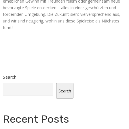
erheblichen Gewinn mit Freunden feiern oder gemeinsam neue
bevorzugte Spiele entdecken – alles in einer geschützten und
fördernden Umgebung. Die Zukunft sieht vielversprechend aus,
und wir sind neugierig, wohin uns diese Spielreise als Nächstes
führt!
Search
Search
Recent Posts