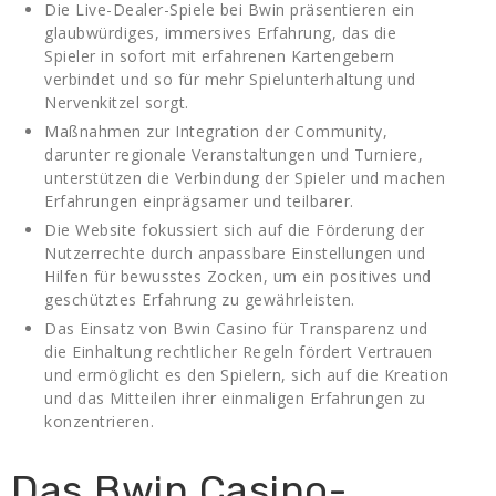
Die Live-Dealer-Spiele bei Bwin präsentieren ein
glaubwürdiges, immersives Erfahrung, das die
Spieler in sofort mit erfahrenen Kartengebern
verbindet und so für mehr Spielunterhaltung und
Nervenkitzel sorgt.
Maßnahmen zur Integration der Community,
darunter regionale Veranstaltungen und Turniere,
unterstützen die Verbindung der Spieler und machen
Erfahrungen einprägsamer und teilbarer.
Die Website fokussiert sich auf die Förderung der
Nutzerrechte durch anpassbare Einstellungen und
Hilfen für bewusstes Zocken, um ein positives und
geschütztes Erfahrung zu gewährleisten.
Das Einsatz von Bwin Casino für Transparenz und
die Einhaltung rechtlicher Regeln fördert Vertrauen
und ermöglicht es den Spielern, sich auf die Kreation
und das Mitteilen ihrer einmaligen Erfahrungen zu
konzentrieren.
Das Bwin Casino-