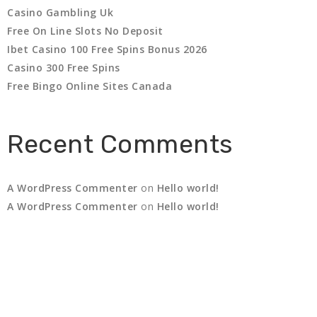
Casino Gambling Uk
Free On Line Slots No Deposit
Ibet Casino 100 Free Spins Bonus 2026
Casino 300 Free Spins
Free Bingo Online Sites Canada
Recent Comments
A WordPress Commenter
on
Hello world!
A WordPress Commenter
on
Hello world!