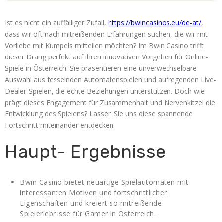
Ist es nicht ein auffälliger Zufall,
https://bwincasinos.eu/de-at/
,
dass wir oft nach mitreißenden Erfahrungen suchen, die wir mit
Vorliebe mit Kumpels mitteilen möchten? Im Bwin Casino trifft
dieser Drang perfekt auf ihren innovativen Vorgehen für Online-
Spiele in Österreich. Sie präsentieren eine unverwechselbare
Auswahl aus fesselnden Automatenspielen und aufregenden Live-
Dealer-Spielen, die echte Beziehungen unterstützen. Doch wie
prägt dieses Engagement für Zusammenhalt und Nervenkitzel die
Entwicklung des Spielens? Lassen Sie uns diese spannende
Fortschritt miteinander entdecken.
Haupt- Ergebnisse
Bwin Casino bietet neuartige Spielautomaten mit
interessanten Motiven und fortschrittlichen
Eigenschaften und kreiert so mitreißende
Spielerlebnisse für Gamer in Österreich.