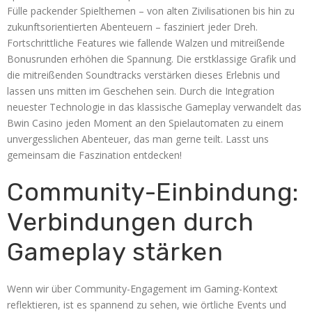
Fülle packender Spielthemen – von alten Zivilisationen bis hin zu
zukunftsorientierten Abenteuern – fasziniert jeder Dreh.
Fortschrittliche Features wie fallende Walzen und mitreißende
Bonusrunden erhöhen die Spannung. Die erstklassige Grafik und
die mitreißenden Soundtracks verstärken dieses Erlebnis und
lassen uns mitten im Geschehen sein. Durch die Integration
neuester Technologie in das klassische Gameplay verwandelt das
Bwin Casino jeden Moment an den Spielautomaten zu einem
unvergesslichen Abenteuer, das man gerne teilt. Lasst uns
gemeinsam die Faszination entdecken!
Community-Einbindung:
Verbindungen durch
Gameplay stärken
Wenn wir über Community-Engagement im Gaming-Kontext
reflektieren, ist es spannend zu sehen, wie örtliche Events und