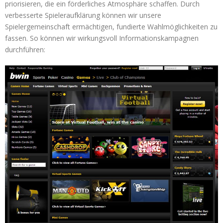
priorisieren, die ein förderliches Atmosphäre schaffen. Durch
verbesserte Spieleraufklärung können wir unsere
Spielergemeinschaft ermächtigen, fundierte Wahlmöglichkeiten zu
fassen. So können wir wirkungsvoll Informationskampagnen
durchführen: