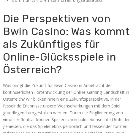
Community-Foren zum Erfahrungsaustausch
Die Perspektiven von
Bwin Casino: Was kommt
als Zukünftiges für
Online-Glücksspiele in
Österreich?
Was bringt die Zukunft für Bwin Casino in Anbetracht der
kontinuierlichen Fortentwicklung der Online-Gaming-Landschaft in
Österreich? Wir blicken hinein eine Zukunftsperspektive, in der
fesselnde Erlebnisse unsere Wechselwirkungen mit dem Spiel
grundlegend umgestalten werden. Durch die Eingliederung von
virtueller Realität können Spieler schon bald lebensechte Umfelder
genießen, die das Spielerlebnis persönlich und fesselnder formen.